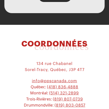
COORDONNÉES
coordonnées
134 rue Chabanel
Sorel-Tracy, Québec, J3P 4T7
info@ppscanada.com
Québec:
(418) 836-4888
Montréal:
(514) 321-2899
Trois-Rivières:
(819) 807-0739
Drummondville:
(819) 803-0857