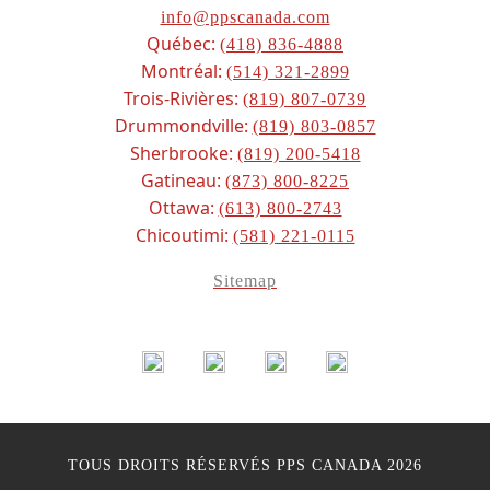
info@ppscanada.com
Québec:
(418) 836-4888
Montréal:
(514) 321-2899
Trois-Rivières:
(819) 807-0739
Drummondville:
(819) 803-0857
Sherbrooke:
(819) 200-5418
Gatineau:
(873) 800-8225
Ottawa:
(613) 800-2743
Chicoutimi:
(581) 221-0115
Sitemap
TOUS DROITS RÉSERVÉS
PPS CANADA
2026