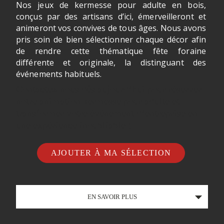
Nos jeux de kermesse pour adulte en bois,
conçus par des artisans d’ici, émerveilleront et
animeront vos convives de tous âges. Nous avons
pris soin de bien sélectionner chaque décor afin
de rendre cette thématique fête foraine
différente et originale, la distinguant des
événements habituels.
Contactez-nous dès aujourd’hui pour réserver
notre animation kermesse pour adulte et
transformer votre événement d’entreprise en
une expérience inoubliable !
AJOUTER À MA SÉLECTION
EN SAVOIR PLUS