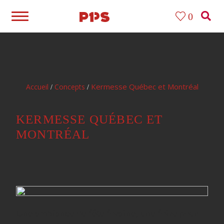
0
Kermesse Québec et Montréal
Accueil
Concepts
/
/
KERMESSE QUÉBEC ET
MONTRÉAL
Une ambiance de fête foraine, une foire pour