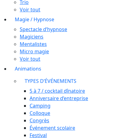
Trio
Voir tout
Magie / Hypnose
Spectacle d’hypnose
Magiciens
Mentalistes
Micro magie
Voir tout
Animations
TYPES D’ÉVÉNEMENTS
5 à 7 / cocktail dînatoire
Anniversaire d’entreprise
Camping
Colloque
Congrès
Événement scolaire
Festival