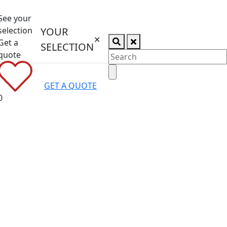
See your
selection
YOUR
✕
Get a
SELECTION
quote
GET A QUOTE
0