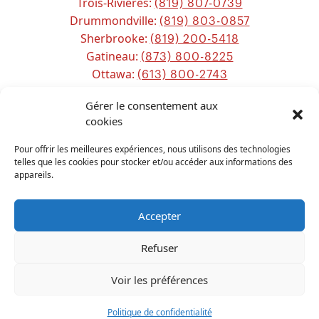
Trois-Rivières:
(819) 807-0739
Drummondville:
(819) 803-0857
Sherbrooke:
(819) 200-5418
Gatineau:
(873) 800-8225
Ottawa:
(613) 800-2743
Chicoutimi:
(581) 221-0115
Gérer le consentement aux
cookies
Sitemap
Pour offrir les meilleures expériences, nous utilisons des technologies
telles que les cookies pour stocker et/ou accéder aux informations des
appareils.
Accepter
Refuser
TOUS DROITS RÉSERVÉS
PPS CANADA
2026
Voir les préférences
Français
Politique de confidentialité