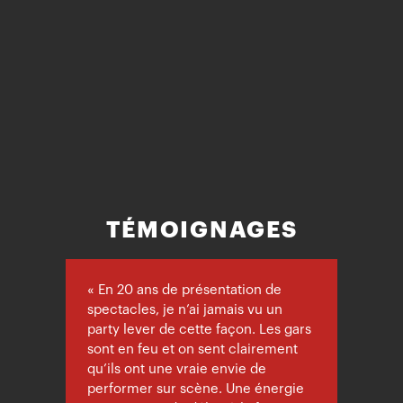
TÉMOIGNAGES
« En 20 ans de présentation de
« Excel
spectacles, je n’ai jamais vu un
recomm
party lever de cette façon. Les gars
groupe
sont en feu et on sent clairement
qualité
qu’ils ont une vraie envie de
performer sur scène. Une énergie
ALTER