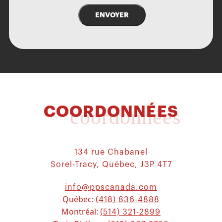
ENVOYER
COORDONNÉES
coordonnées
134 rue Chabanel
Sorel-Tracy, Québec, J3P 4T7
info@ppscanada.com
Québec:
(418) 836-4888
Montréal:
(514) 321-2899