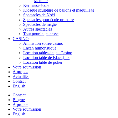
Meunier
Kermesse école
Kiosque sculpture de ballons et maquillage
Spectacles de Noël
Spectacles pour école primaire
Spectacles de magie
Autres spectacles
Tout pour la jeunesse
CASINO
Animation soirée casino
Encan humoristique
Location tables de jeu Casino
Location table de Blackjack
Location table de poker
Votre soumission
À propos
Actualités
Contact
English
Contact
Blogue
À propos
Votre soumission
English