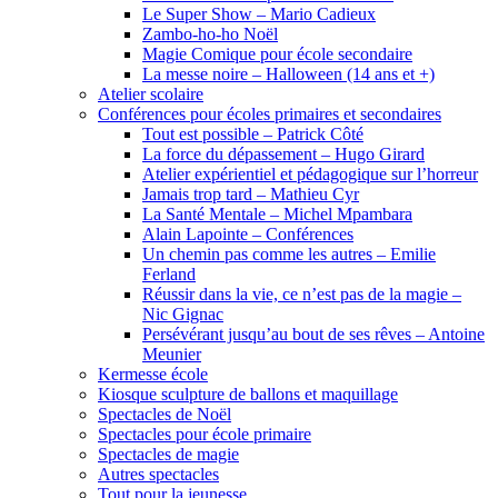
Le Super Show – Mario Cadieux
Zambo-ho-ho Noël
Magie Comique pour école secondaire
La messe noire – Halloween (14 ans et +)
Atelier scolaire
Conférences pour écoles primaires et secondaires
Tout est possible – Patrick Côté
La force du dépassement – Hugo Girard
Atelier expérientiel et pédagogique sur l’horreur
Jamais trop tard – Mathieu Cyr
La Santé Mentale – Michel Mpambara
Alain Lapointe – Conférences
Un chemin pas comme les autres – Emilie
Ferland
Réussir dans la vie, ce n’est pas de la magie –
Nic Gignac
Persévérant jusqu’au bout de ses rêves – Antoine
Meunier
Kermesse école
Kiosque sculpture de ballons et maquillage
Spectacles de Noël
Spectacles pour école primaire
Spectacles de magie
Autres spectacles
Tout pour la jeunesse