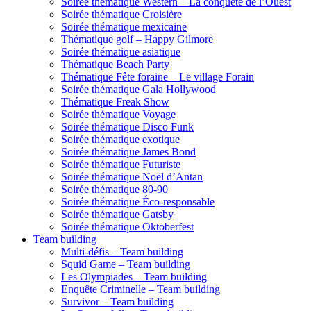
Soirée thématique Western – La conquête de l’Ouest
Soirée thématique Croisière
Soirée thématique mexicaine
Thématique golf – Happy Gilmore
Soirée thématique asiatique
Thématique Beach Party
Thématique Fête foraine – Le village Forain
Soirée thématique Gala Hollywood
Thématique Freak Show
Soirée thématique Voyage
Soirée thématique Disco Funk
Soirée thématique exotique
Soirée thématique James Bond
Soirée thématique Futuriste
Soirée thématique Noël d’Antan
Soirée thématique 80-90
Soirée thématique Éco-responsable
Soirée thématique Gatsby
Soirée thématique Oktoberfest
Team building
Multi-défis – Team building
Squid Game – Team building
Les Olympiades – Team building
Enquête Criminelle – Team building
Survivor – Team building