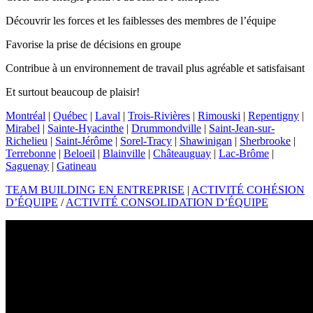
Découvrir les forces et les faiblesses des membres de l’équipe
Favorise la prise de décisions en groupe
Contribue à un environnement de travail plus agréable et satisfaisant
Et surtout beaucoup de plaisir!
Montréal
|
Québec
|
Laval
|
Trois-Rivières
|
Rimouski
|
Repentigny
|
Mirabel
|
Sainte-Hyacinthe
|
Drummondville
|
Saint-Jean-sur-
Richelieu
|
Saint-Jérôme
|
Sorel-Tracy
|
Shawinigan
|
Sherbrooke
|
Terrebonne
|
Beloeil
|
Blainville
|
Châteauguay
|
Lac-Brôme
|
Saguenay
|
Gatineau
TEAM BUILDING EN ENTREPRISE
|
ACTIVITÉ COHÉSION
D’ÉQUIPE
/
ACTIVITÉ CONSOLIDATION D’ÉQUIPE