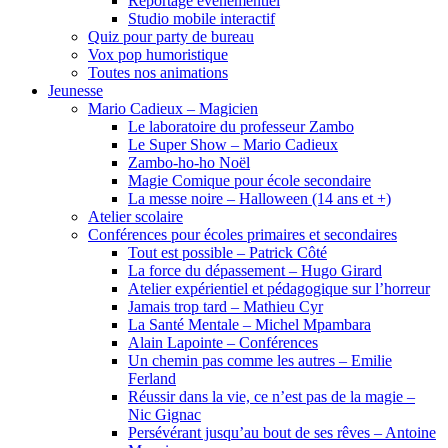
Reportage événementiel
Studio mobile interactif
Quiz pour party de bureau
Vox pop humoristique
Toutes nos animations
Jeunesse
Mario Cadieux – Magicien
Le laboratoire du professeur Zambo
Le Super Show – Mario Cadieux
Zambo-ho-ho Noël
Magie Comique pour école secondaire
La messe noire – Halloween (14 ans et +)
Atelier scolaire
Conférences pour écoles primaires et secondaires
Tout est possible – Patrick Côté
La force du dépassement – Hugo Girard
Atelier expérientiel et pédagogique sur l’horreur
Jamais trop tard – Mathieu Cyr
La Santé Mentale – Michel Mpambara
Alain Lapointe – Conférences
Un chemin pas comme les autres – Emilie
Ferland
Réussir dans la vie, ce n’est pas de la magie –
Nic Gignac
Persévérant jusqu’au bout de ses rêves – Antoine