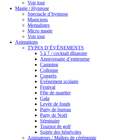
Voir tout
Magie / Hypnose
Spectacle d’hypnose
Magiciens
Mentalistes
Micro magie
Voir tout
Animations
TYPES D’ÉVÉNEMENTS
5 à 7 / cocktail dînatoire
Anniversaire d’entreprise
Camping
Colloque
Congrès
Événement scolaire
Festival
Fête de quartier
Gala
Levée de fonds
Party de bureau
Party de Noël
Séminaire
Tournoi de golf
Soirée des bénévoles
Animateurs / Maîtres de cérémonie