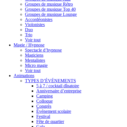
Groupes de musique Rétro
Groupes de musique Top 40
Groupes de musique Lounge
Accordéonistes
Violonistes
Duo
Trio
Voir tout
Magie / Hypnose
Spectacle d’hypnose
Magiciens
Mentalistes
Micro magie
Voir tout
Animations
TYPES D’ÉVÉNEMENTS
5 à 7 / cocktail dînatoire
Anniversaire d’entreprise
Camping
Colloque
Congrès
Événement scolaire
Festival
Fête de quartier
Gala