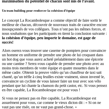
maximisation du potentiel de chacun sont mis de l’avant.
Un team building pour renforcer la cohésion d’équipe
Le concept La Rocambolesque a comme objectif de faire sortir le
meilleur de chacun, découvrir de nouveaux traits de caractère encore
insoupçonnés de vos collègues. Tous n’ont pas les mêmes forces, et
nous souhaitons que les participants en tirent la conclusion suivante :
la cohésion d’équipe, peu importe le domaine, est gage de
succès!
Alors oserez-vous trouver une caserne de pompiers pour convaincre
un homme en uniforme de prendre une photo de lui croquant dans
un hot dog que vous aurez acheté préalablement dans une épicerie
ou une cantine ? Serez-vous capable de prendre une photo avec au
moins trois membres de votre équipe et quatre mouettes dans le
même cadre. Obtenir la preuve vidéo qu’un chauffeur de taxi sait
chanté, qu’un trèfle à cinq feuilles existe vraiment, sinon inventé le,
convaincre un cycliste de vous laisser faire un tour avec son vélo
pendant que lui chante la chanson du petit castor, etc. Si vous pensez
en être capable, La Rocambolesque est pour vous !
Si vous ne pensez pas en être capable, La Rocambolesque est
assurément pour vous, car comme le vieux dicton dit : « Si on ne
vaut pas une risée, on ne vaut pas grand-chose. »