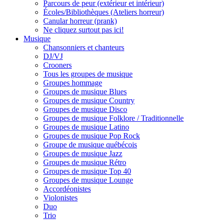
Parcours de peur (extérieur et intérieur)
Écoles/Bibliothèques (Ateliers horreur)
Canular horreur (prank)
Ne cliquez surtout pas ici!
Musique
Chansonniers et chanteurs
DJ/VJ
Crooners
Tous les groupes de musique
Groupes hommage
Groupes de musique Blues
Groupes de musique Country
Groupes de musique Disco
Groupes de musique Folklore / Traditionnelle
Groupes de musique Latino
Groupes de musique Pop Rock
Groupe de musique québécois
Groupes de musique Jazz
Groupes de musique Rétro
Groupes de musique Top 40
Groupes de musique Lounge
Accordéonistes
Violonistes
Duo
Trio