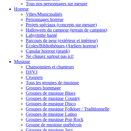
Tous nos personnages sur mesure
Horreur
Villes/Municipalités
Personnages horreur
Projets spéciaux (concepts sur mesure)
Halloween du campeur (terrain de camping)
Labyrinthe hanté
Parcours de peur (extérieur et intérieur)
Écoles/Bibliothèques (Ateliers horreur)
Canular horreur (prank)
Ne cliquez surtout pas ici!
Musique
Chansonniers et chanteurs
DJ/VJ
Crooners
Tous les groupes de musique
Groupes hommage
Groupes de musique Blues
Groupes de musique Country
Groupes de musique Disco
Groupes de musique Folklore / Traditionnelle
Groupes de musique Latino
Groupes de musique Pop Rock
Groupe de musique québécois
Groupes de musique Jazz