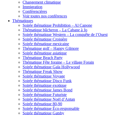
Changement climatique
Immigration
Conférencières
Voir toutes nos conférences
Thématiques
Soirée thématique Prohibition – Al Capone
Thématique bûcheron – La Cabane à Jo
Soirée thématique Western – La conquête de l’Ouest
Soirée thématique Croisière
Soirée thématique mexicaine
Thématique golf – Happy Gilmore
Soirée thématique asiatique
Thématique Beach Party
Thématique Fête foraine – Le village Forain
Soirée thématique Gala Hollywood
Thématique Freak Show
Soirée thématique Voyage
Soirée thématique Disco Funk
Soirée thématique exotique
Soirée thématique James Bond
Soirée thématique Futuriste
Soirée thématique Noël d’Antan
Soirée thématique 80-90
Soirée thématique Éco-responsable
Soirée thématique Gatsby