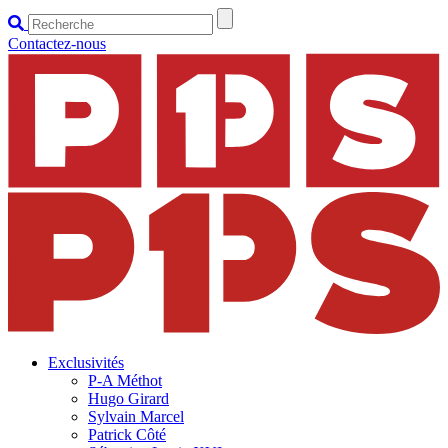
Contactez-nous
Exclusivités
P-A Méthot
Hugo Girard
Sylvain Marcel
Patrick Côté