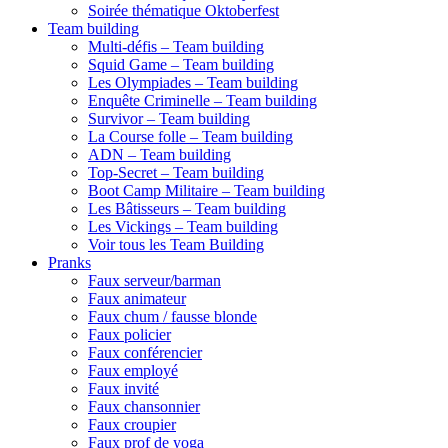
Soirée thématique Oktoberfest
Team building
Multi-défis – Team building
Squid Game – Team building
Les Olympiades – Team building
Enquête Criminelle – Team building
Survivor – Team building
La Course folle – Team building
ADN – Team building
Top-Secret – Team building
Boot Camp Militaire – Team building
Les Bâtisseurs – Team building
Les Vickings – Team building
Voir tous les Team Building
Pranks
Faux serveur/barman
Faux animateur
Faux chum / fausse blonde
Faux policier
Faux conférencier
Faux employé
Faux invité
Faux chansonnier
Faux croupier
Faux prof de yoga