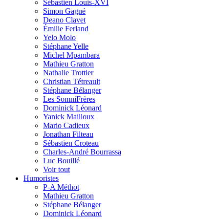
Sébastien Louis-XVI
Simon Gagné
Deano Clavet
Émilie Ferland
Yelo Molo
Stéphane Yelle
Michel Mpambara
Mathieu Gratton
Nathalie Trottier
Christian Tétreault
Stéphane Bélanger
Les SomniFrères
Dominick Léonard
Yanick Mailloux
Mario Cadieux
Jonathan Filteau
Sébastien Croteau
Charles-André Bourrassa
Luc Bouillé
Voir tout
Humoristes
P-A Méthot
Mathieu Gratton
Stéphane Bélanger
Dominick Léonard