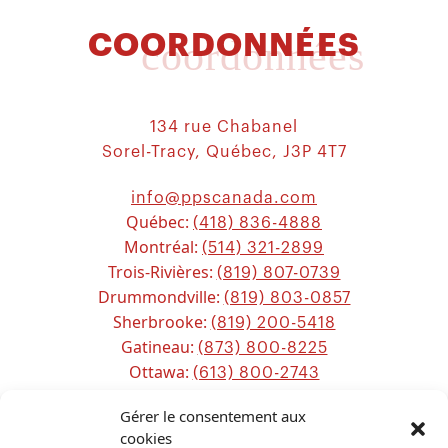
COORDONNÉES
coordonnées
134 rue Chabanel
Sorel-Tracy, Québec, J3P 4T7
info@ppscanada.com
Québec:
(418) 836-4888
Montréal:
(514) 321-2899
Trois-Rivières:
(819) 807-0739
Drummondville:
(819) 803-0857
Sherbrooke:
(819) 200-5418
Gatineau:
(873) 800-8225
Ottawa:
(613) 800-2743
Chicoutimi:
(581) 221-0115
Gérer le consentement aux
cookies
Sitemap