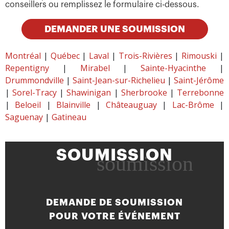
conseillers ou remplissez le formulaire ci-dessous.
DEMANDER UNE SOUMISSION
Montréal
|
Québec
|
Laval
|
Trois-Rivières
|
Rimouski
|
Repentigny
|
Mirabel
|
Sainte-Hyacinthe
|
Drummondville
|
Saint-Jean-sur-Richelieu
|
Saint-Jérôme
|
Sorel-Tracy
|
Shawinigan
|
Sherbrooke
|
Terrebonne
|
Beloeil
|
Blainville
|
Châteauguay
|
Lac-Brôme
|
Saguenay
|
Gatineau
SOUMISSION
soumission
DEMANDE DE SOUMISSION
POUR VOTRE ÉVÉNEMENT