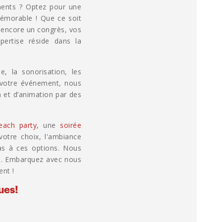
ments ? Optez pour une
émorable ! Que ce soit
n encore un congrès, vos
pertise réside dans la
, la sonorisation, les
de votre événement, nous
 et d’animation par des
each party
, une
soirée
otre choix, l'ambiance
pas à ces options. Nous
es. Embarquez avec nous
ent !
ues!