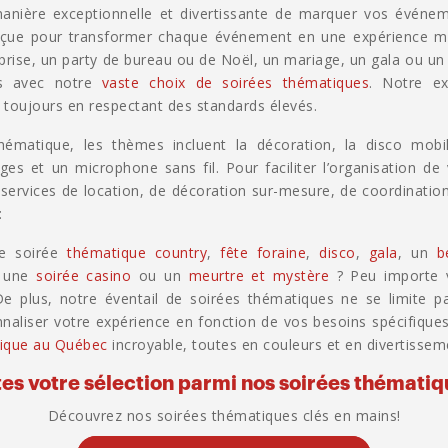
manière exceptionnelle et divertissante de marquer vos événe
nçue pour transformer chaque événement en une expérience m
prise, un party de bureau ou de Noël, un mariage, un gala ou u
és avec notre
vaste choix de soirées thématiques
. Notre ex
 toujours en respectant des standards élevés.
ématique, les thèmes incluent la décoration, la disco mobile
ages et un microphone sans fil. Pour faciliter l’organisation 
services de location, de décoration sur-mesure, de coordination
:
ne soirée
thématique country
,
fête foraine
,
disco
,
gala
, un
b
e une
soirée casino
ou un
meurtre et mystère
? Peu importe v
 De plus, notre éventail de soirées thématiques ne se limite 
aliser votre expérience en fonction de vos besoins spécifiqu
tique au Québec
incroyable, toutes en couleurs et en divertissem
tes votre sélection parmi nos soirées thématiq
Découvrez nos soirées thématiques clés en mains!