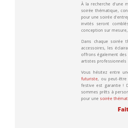
À la recherche d'une 
soirée thématique, co
pour une soirée d'entre
invités seront combl
conception sur mesure,
Dans chaque soirée th
accessoires, les éclair
offrons également des 
artistes professionnels 
Vous hésitez entre u
futuriste
, ou peut-êtr
festive est garantie !
sommes prêts à personn
pour une
soirée théma
Fai