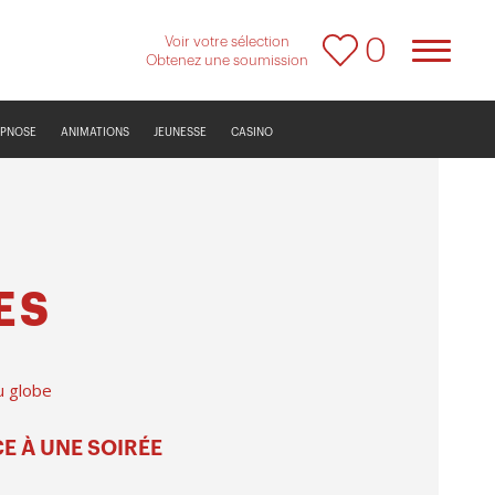
Voir votre sélection
0
Obtenez une soumission
YPNOSE
ANIMATIONS
JEUNESSE
CASINO
ES
u globe
E À UNE SOIRÉE