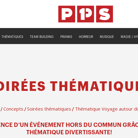
THÉMATIQUES
TEAM BUILDING
PRANKS
HORREUR
MUSIQUE
MAGIE / H
OIRÉES THÉMATIQU
Concepts
Soirées thématiques
Thématique Voyage autour d
/
/
/
IENCE D’UN ÉVÉNEMENT HORS DU COMMUN GRÂC
THÉMATIQUE DIVERTISSANTE!