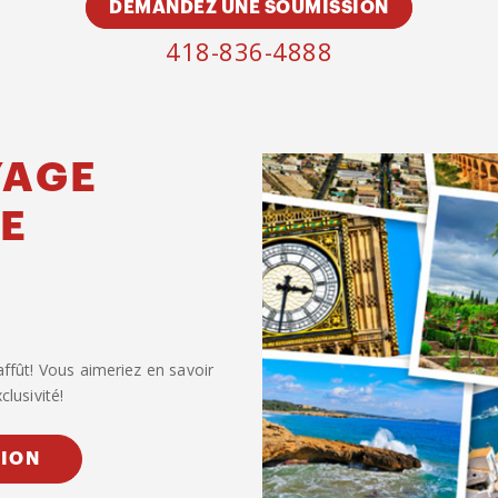
DEMANDEZ UNE SOUMISSION
418-836-4888
YAGE
E
affût! Vous aimeriez en savoir
lusivité!
TION