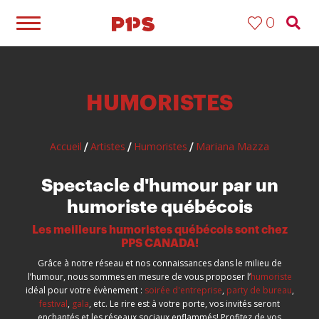
0
HUMORISTES
Mariana Mazza
Accueil
Artistes
Humoristes
/
/
/
Spectacle d'humour par un
humoriste québécois
Les meilleurs humoristes québécois sont chez
PPS CANADA!
Grâce à notre réseau et nos connaissances dans le milieu de
l’humour, nous sommes en mesure de vous proposer l’
humoriste
idéal pour votre évènement :
soirée d'entreprise
,
party de bureau
,
festival
,
gala
, etc. Le rire est à votre porte, vos invités seront
enchantés et les réseaux sociaux enflammés! Profitez de vos