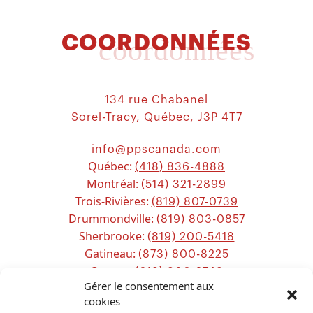
COORDONNÉES
coordonnées
134 rue Chabanel
Sorel-Tracy, Québec, J3P 4T7
info@ppscanada.com
Québec:
(418) 836-4888
Montréal:
(514) 321-2899
Trois-Rivières:
(819) 807-0739
Drummondville:
(819) 803-0857
Sherbrooke:
(819) 200-5418
Gatineau:
(873) 800-8225
Ottawa:
(613) 800-2743
Gérer le consentement aux
Chicoutimi:
(581) 221-0115
cookies