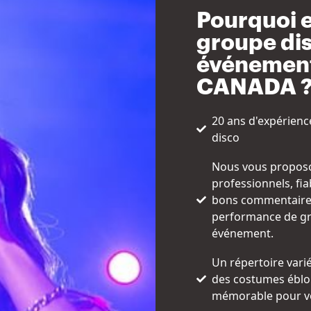
Pourquoi 
groupe di
événement
CANADA 
20 ans d'expérien
disco
Nous vous proposo
professionnels, fia
bons commentaires 
performance de gr
événement.
Un répertoire vari
des costumes éblou
mémorable pour vo