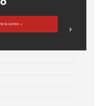
CO
e la soirée. »