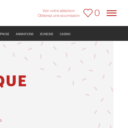
Voir votre sélection
0
Obtenez une soumission
YPNOSE
ANIMATIONS
JEUNESSE
CASINO
QUE
o