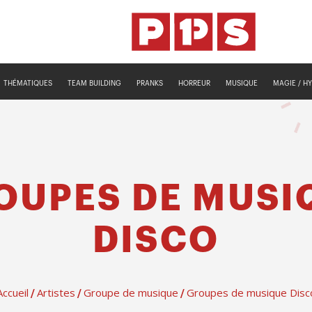
THÉMATIQUES
TEAM BUILDING
PRANKS
HORREUR
MUSIQUE
MAGIE / H
OUPES DE MUSI
DISCO
Accueil
Artistes
Groupe de musique
Groupes de musique Disc
/
/
/