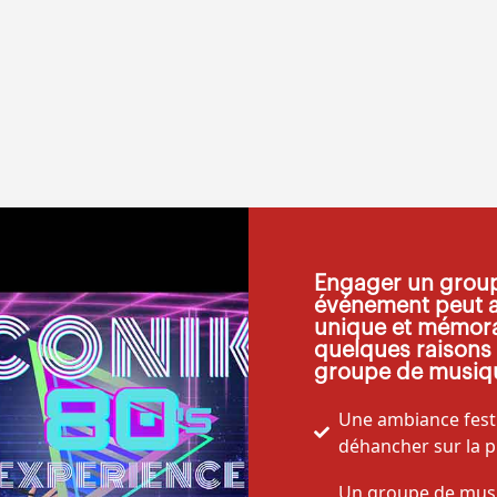
Engager un group
événement peut a
unique et mémorab
quelques raisons 
groupe de musiqu
Une ambiance festiv
déhancher sur la p
Un groupe de musiq