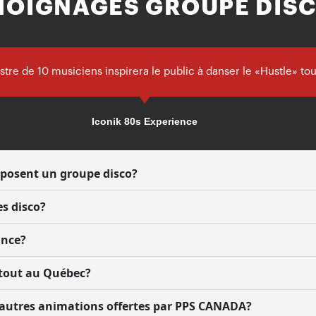
MOIGNAGES GROUPE DIS
stre de 10 musiciens inspirera le public à danser le «Hustle» tout
Iconik 80s Experience
posent un groupe disco?
es disco?
ance?
rtout au Québec?
’autres animations offertes par PPS CANADA?