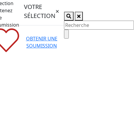
ection
VOTRE
tenez
✕
SÉLECTION
e
umission
OBTENIR UNE
SOUMISSION