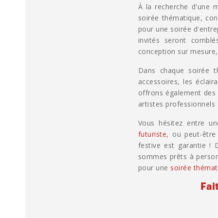
À la recherche d'une 
soirée thématique, co
pour une soirée d'entre
invités seront combl
conception sur mesure,
Dans chaque soirée th
accessoires, les éclair
offrons également des 
artistes professionnels 
Vous hésitez entre u
futuriste
, ou peut-êtr
festive est garantie !
sommes prêts à personn
pour une
soirée théma
Fai