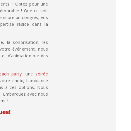
ments ? Optez pour une
émorable ! Que ce soit
n encore un congrès, vos
pertise réside dans la
, la sonorisation, les
de votre événement, nous
 et d’animation par des
each party
, une
soirée
otre choix, l'ambiance
pas à ces options. Nous
es. Embarquez avec nous
ent !
ues!