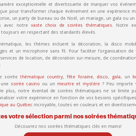
manière exceptionnelle et divertissante de marquer vos événe
nçue pour transformer chaque événement en une expérience m
prise, un party de bureau ou de Noël, un mariage, un gala ou u
és avec notre
vaste choix de soirées thématiques
. Notre ex
 toujours en respectant des standards élevés.
ématique, les thèmes incluent la décoration, la disco mobile
ages et un microphone sans fil. Pour faciliter l’organisation 
services de location, de décoration sur-mesure, de coordination
:
ne soirée
thématique country
,
fête foraine
,
disco
,
gala
, un
b
e une
soirée casino
ou un
meurtre et mystère
? Peu importe v
 De plus, notre éventail de soirées thématiques ne se limite 
aliser votre expérience en fonction de vos besoins spécifiqu
tique au Québec
incroyable, toutes en couleurs et en divertissem
tes votre sélection parmi nos soirées thématiq
Découvrez nos soirées thématiques clés en mains!