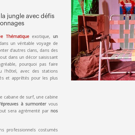
a jungle avec défis
rsonnages
ée Thématique
exotique,
un
dans un véritable voyage de
ronter d’autres clans, dans des
tout dans un décor saisissant
’agréable, pourquoi pas faire
 l’hôtel, avec des stations
s et apprêtés pour les plus
une cabane de surf, une cabine
d’épreuves à surmonter
vous
tout sera agrémenté par
nos
ns professionnels costumés