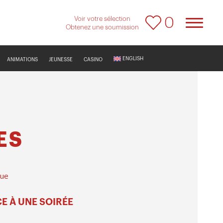
Voir votre sélection
0
Obtenez une soumission
ENGLISH
ANIMATIONS
JEUNESSE
CASINO
ES
que
E À UNE SOIRÉE