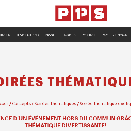
TIQUES
TEAM BUILDING
PRANKS
HORREUR
MUSIQUE
MAGIE / HYPNOSE
OIRÉES THÉMATIQU
cueil
Concepts
Soirées thématiques
Soirée thématique exoti
/
/
/
IENCE D’UN ÉVÉNEMENT HORS DU COMMUN GRÂC
THÉMATIQUE DIVERTISSANTE!