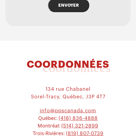
ENVOYER
COORDONNÉES
coordonnées
134 rue Chabanel
Sorel-Tracy, Québec, J3P 4T7
info@ppscanada.com
Québec:
(418) 836-4888
Montréal:
(514) 321-2899
Trois-Rivières:
(819) 807-0739