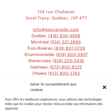
134 rue Chabanel
Sorel-Tracy, Québec, J3P 4T7
info@ppscanada.com
Québec:
(418) 836-4888
Montréal:
(514) 321-2899
Trois-Rivières:
(819) 807-0739
Drummondville:
(819) 803-0857
Sherbrooke:
(819) 200-5418
Gatineau:
(873) 800-8225
Ottawa:
(613) 800-2743
Chicoutimi:
(581) 221-0115
Gérer le consentement aux
cookies
Sitemap
Pour offrir les meilleures expériences, nous utilisons des technologies
telles que les cookies pour stocker et/ou accéder aux informations des
appareils.