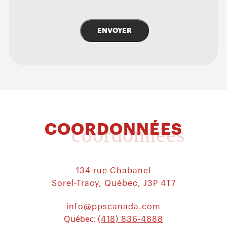
ENVOYER
COORDONNÉES
coordonnées
134 rue Chabanel
Sorel-Tracy, Québec, J3P 4T7
info@ppscanada.com
Québec:
(418) 836-4888