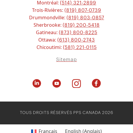
Montréal:
(514) 321-2899
Trois-Rivières:
(819) 807-0739
Drummondville:
(819) 803-0857
Sherbrooke:
(819) 200-5418
Gatineau:
(873) 800-8225
Ottawa:
(613) 800-2743
Chicoutimi:
(581) 221-0115
Sitemap
TOUS DROITS RÉSERVÉS
PPS CANADA
2026
Français
English
(
Anglais
)