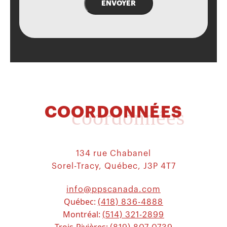
ENVOYER
COORDONNÉES
coordonnées
134 rue Chabanel
Sorel-Tracy, Québec, J3P 4T7
info@ppscanada.com
Québec:
(418) 836-4888
Montréal:
(514) 321-2899
Trois-Rivières: