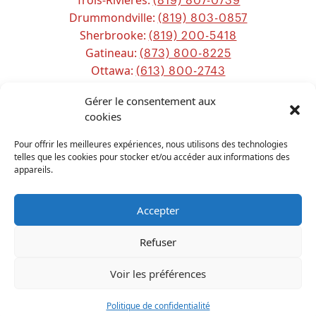
(819) 807-0739
Drummondville:
(819) 803-0857
Sherbrooke:
(819) 200-5418
Gatineau:
(873) 800-8225
Ottawa:
(613) 800-2743
Chicoutimi:
(581) 221-0115
Gérer le consentement aux
cookies
Sitemap
Pour offrir les meilleures expériences, nous utilisons des technologies
telles que les cookies pour stocker et/ou accéder aux informations des
appareils.
Accepter
Refuser
TOUS DROITS RÉSERVÉS
PPS CANADA
2026
Voir les préférences
Français
Politique de confidentialité