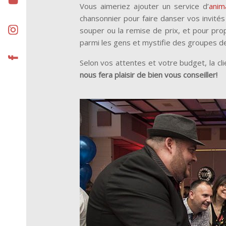
Vous aimeriez ajouter un service d’
anim
chansonnier pour faire danser vos invités
souper ou la remise de prix, et pour pro
parmi les gens et mystifie des groupes de
Selon vos attentes et votre budget, la cli
nous fera plaisir de bien vous conseiller!