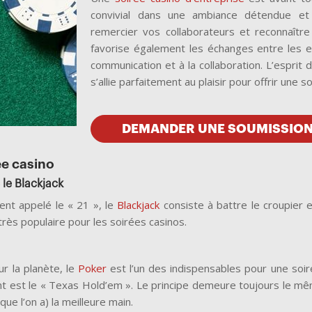
convivial dans une ambiance détendue et
remercier vos collaborateurs et reconnaît
favorise également les échanges entre les e
communication et à la collaboration. L’esprit
s’allie parfaitement au plaisir pour offrir une
DEMANDER UNE SOUMISSIO
ée casino
le Blackjack
ent appelé le « 21 », le
Blackjack
consiste à battre le croupier 
rès populaire pour les soirées casinos.
ur la planète, le
Poker
est l’un des indispensables pour une soirée
vent est le « Texas Hold’em ». Le principe demeure toujours le mê
ue l’on a) la meilleure main.