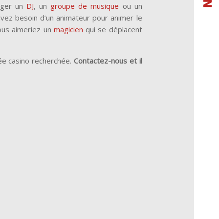
ager un
DJ
, un
groupe de musique
ou un
vez besoin d’un animateur pour animer le
Vous aimeriez un
magicien
qui se déplacent
rée casino recherchée.
Contactez-nous et il