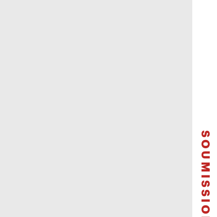
SOUMISSION