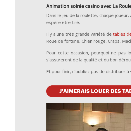
Animation soirée casino avec La Roule
Dans le jeu de la roulette, chaque joueur,
espère être tiré.
Il y a une très grande variété de
tables d
Roue de fortune, Chien rouge, Craps, Mach
Pour cette occasion, pourquoi ne pas lo
s’assureront de la qualité et du bon dérou
Et pour finir, n’oubliez pas de distribuer 
J'AIMERAIS LOUER DES TA