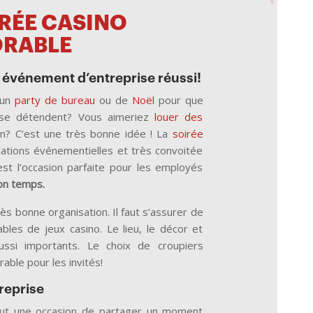
RÉE CASINO
ORABLE
 événement d’entreprise réussi!
 un
party de bureau
ou de
Noël
pour que
 se détendent? Vous aimeriez
louer des
ion? C’est une très bonne idée ! La
soirée
mations événementielles et très convoitée
est l’occasion parfaite pour les employés
bon temps.
 bonne organisation. Il faut s’assurer de
bles de jeux casino. Le lieu, le décor et
ssi importants. Le choix de croupiers
ble pour les invités!
reprise
ut une occasion de partager un moment