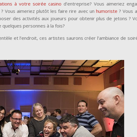
ations à votre soirée casino
d’entreprise? Vous aimeriez eng
 ? Vous aimeriez plutôt les faire rire avec un
humoriste
? Vous a
poser des activités aux joueurs pour obtenir plus de jetons ? 
 quelques personnes à la fois?
entèle et l’endroit, ces artistes saurons créer l’ambiance de soi