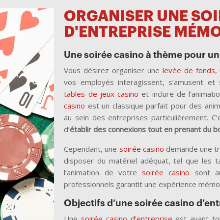
ORGANISER UNE SOI
D'ENTREPRISE MÉM
Une soirée casino à thème pour un
Vous désirez organiser une
levée de fonds
,
vos employés interagissent, s’amusent et
tables de jeux casino
et inclure de l’animat
casino
est un classique parfait pour des ani
au sein des entreprises particulièrement. C’
d’
établir des connexions tout en prenant du 
Cependant, une
soirée casino
demande une très
disposer du matériel adéquat, tel que les ta
l’animation de votre
soirée casino
sont au
professionnels garantit une expérience mémora
Objectifs d’une soirée casino d’ent
Une
soirée casino d’entreprise
est avant to