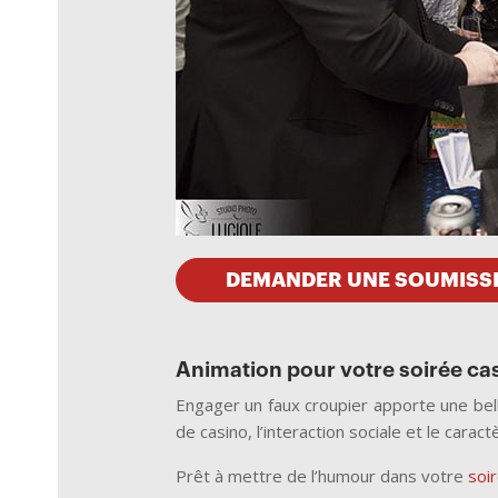
DEMANDER UNE SOUMISS
Animation pour votre soirée casi
Engager un faux croupier apporte une bel
de casino, l’interaction sociale et le cara
Prêt à mettre de l’humour dans votre
soi