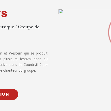
YS
usique / Groupe de
 et Western qui se produit
 plusieurs festival donc au
utive dans la Countrythèque
te chanteur du groupe.
TION