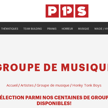
THÉMATIQUES
TEAM BUILDING
PRANKS
HORREUR
MUSIQUE
MAGIE / H
GROUPE DE MUSIQU
Accueil
Artistes
Groupe de musique
Honky Tonk Boys
/
/
/
SÉLECTION PARMI NOS CENTAINES DE GROU
DISPONIBLES!