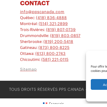
CONTACT
info@ppscanada.com
Québec:
(418) 836-4888
Montréal:
(514) 321-2899
Trois-Rivières:
(819) 807-0739
Drummondville:
(819) 803-0857
Sherbrooke:
(819) 200-5418
Gatineau:
(873) 800-8225
Ottawa:
(613) 800-2743
Chicoutimi:
(581) 221-0115
Pour offrir 
Sitemap
cookies pour
Ac
TOUS DROITS RÉSERVÉS
PPS CANADA
-
2026
Français