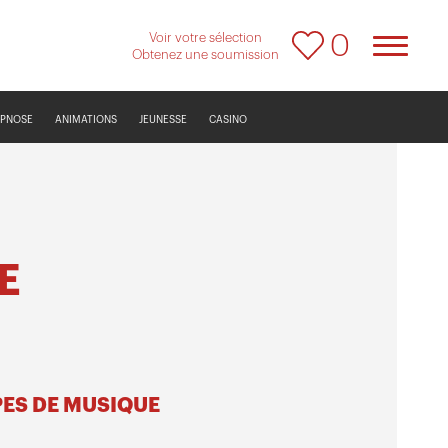
Voir votre sélection
0
Obtenez une soumission
YPNOSE
ANIMATIONS
JEUNESSE
CASINO
E
PES DE MUSIQUE