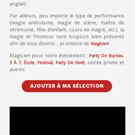
anglais.
Par ailleurs, peu importe le type de performance
(magie ambulante, magie de scène, maître de
cérémonie, fête d’enfant, cours de magie, etc.), la
magie et l’humour sont toujours bien présents
afin de vous divertir… promesse de
!
Magicien
Magicien pour votre événement :
,
Party De Bureau
,
,
,
, soirée privée et
5 À 7
École
Festival
Party De Noël
autres
AJOUTER À MA SÉLECTION