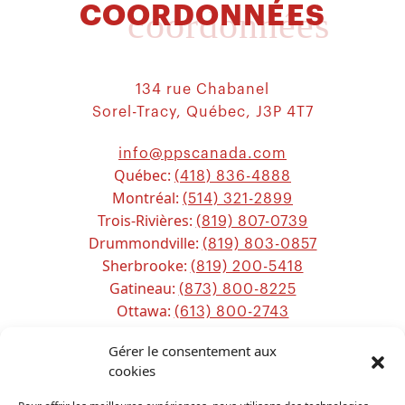
COORDONNÉES
coordonnées
134 rue Chabanel
Sorel-Tracy, Québec, J3P 4T7
info@ppscanada.com
Québec:
(418) 836-4888
Montréal:
(514) 321-2899
Trois-Rivières:
(819) 807-0739
Drummondville:
(819) 803-0857
Sherbrooke:
(819) 200-5418
Gatineau:
(873) 800-8225
Ottawa:
(613) 800-2743
Chicoutimi:
(581) 221-0115
Gérer le consentement aux
cookies
Sitemap