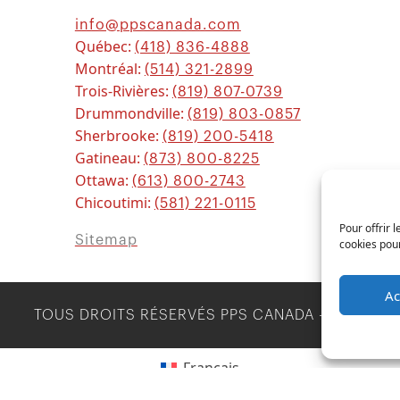
info@ppscanada.com
Québec:
(418) 836-4888
Montréal:
(514) 321-2899
Trois-Rivières:
(819) 807-0739
Drummondville:
(819) 803-0857
Sherbrooke:
(819) 200-5418
Gatineau:
(873) 800-8225
Ottawa:
(613) 800-2743
Chicoutimi:
(581) 221-0115
Pour offrir 
Sitemap
cookies pour
Ac
TOUS DROITS RÉSERVÉS
PPS CANADA
-
2026
Français