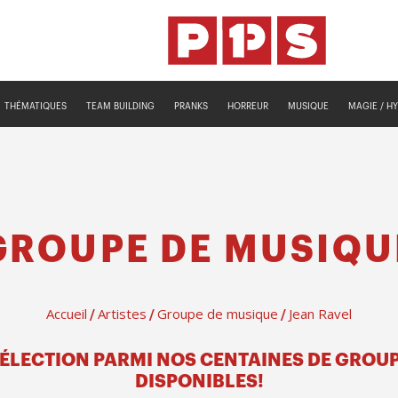
THÉMATIQUES
TEAM BUILDING
PRANKS
HORREUR
MUSIQUE
MAGIE / H
GROUPE DE MUSIQU
Accueil
Artistes
Groupe de musique
Jean Ravel
/
/
/
SÉLECTION PARMI NOS CENTAINES DE GROU
DISPONIBLES!