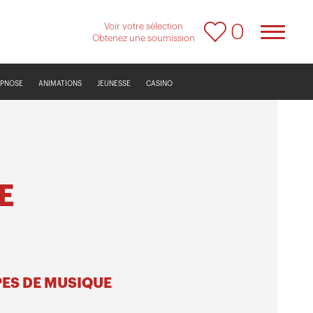
Voir votre sélection
0
Obtenez une soumission
YPNOSE
ANIMATIONS
JEUNESSE
CASINO
E
PES DE MUSIQUE