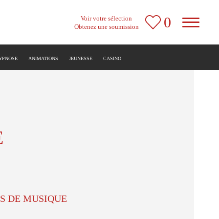
0
Voir votre sélection
Obtenez une soumission
HYPNOSE
ANIMATIONS
JEUNESSE
CASINO
E
ES DE MUSIQUE