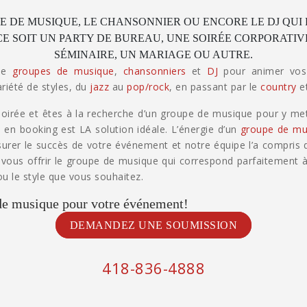
 DE MUSIQUE, LE CHANSONNIER OU ENCORE LE DJ QUI
E SOIT UN PARTY DE BUREAU, UNE SOIRÉE CORPORATIV
SÉMINAIRE, UN MARIAGE OU AUTRE.
 de
groupes de musique
,
chansonniers
et
DJ
pour animer vos
riété de styles, du
jazz
au
pop/rock
, en passant par le
country
e
oirée et êtes à la recherche d’un groupe de musique pour y met
 en booking est LA solution idéale. L’énergie d’un
groupe de mu
surer le succès de votre événement et notre équipe l’a compris
us offrir le groupe de musique qui correspond parfaitement à
u le style que vous souhaitez.
de musique pour votre événement!
DEMANDEZ UNE SOUMISSION
418-836-4888