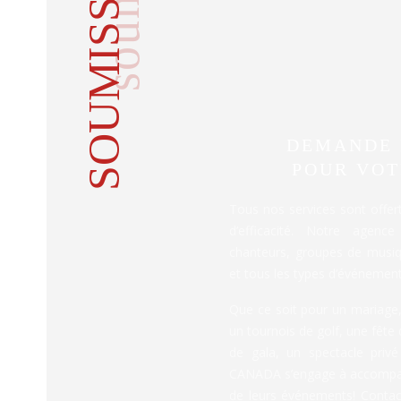
SOUMISSION
DEMANDE 
POUR VO
Tous nos services sont offer
d’efficacité. Notre agence
chanteurs, groupes de musiq
et tous les types d’événement
Que ce soit pour un mariage
un tournois de golf, une fête
de gala, un spectacle privé
CANADA s’engage à accompagn
de leurs événements! Contac