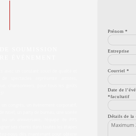
Prénom
*
DE SOUMISSION
Entreprise
TRE ÉVÉNEMENT
ts avec un constant souci de qualité et
Courriel
*
 de spectacles représente artistes,
ue, chansonniers, pour tous les goûts
Date de l’év
s!
*facultatif
, un congrès, un événement corporatif,
 de Noël, un party de bureau, une soirée
Détails de l
 ou un anniversaire, l’équipe de PPS
er ses clients dans toutes les étapes
tez-nous dès maintenant pour obtenir