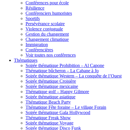
Conférences pour école
Résilience
Conférenciers humoristes
Sportifs
Persévérance scolaire
Violence conjuguale
Gestion du changement
Changement climatique
Immigration
Conférencières
Voir toutes nos conférences
Thématiques
Soirée thématique Prohibition – Al Capone
Thématique bûcheron – La Cabane à Jo
Soirée thématique Western – La conquête de l’Ouest
Soirée thématique Croisière
Soirée thématique mexicaine
Thématique golf – Happy Gilmore
Soirée thématique asiatique
Thématique Beach Party
Thématique Fête foraine – Le village Forain
Soirée thématique Gala Hollywood
Thématique Freak Show
Soirée thématique Voyage
Soirée thématique Disco Funk