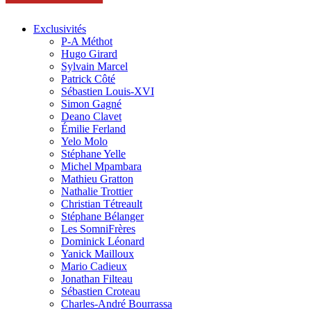
Exclusivités
P-A Méthot
Hugo Girard
Sylvain Marcel
Patrick Côté
Sébastien Louis-XVI
Simon Gagné
Deano Clavet
Émilie Ferland
Yelo Molo
Stéphane Yelle
Michel Mpambara
Mathieu Gratton
Nathalie Trottier
Christian Tétreault
Stéphane Bélanger
Les SomniFrères
Dominick Léonard
Yanick Mailloux
Mario Cadieux
Jonathan Filteau
Sébastien Croteau
Charles-André Bourrassa