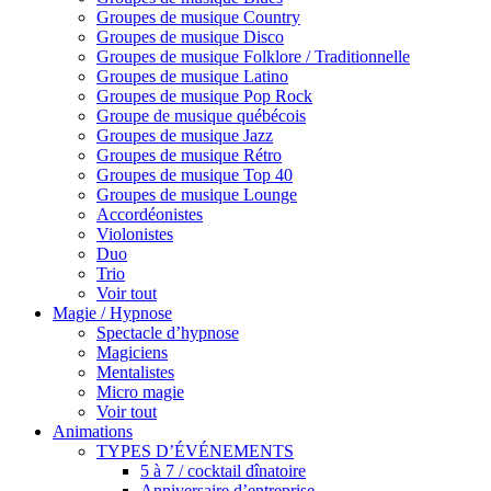
Groupes de musique Country
Groupes de musique Disco
Groupes de musique Folklore / Traditionnelle
Groupes de musique Latino
Groupes de musique Pop Rock
Groupe de musique québécois
Groupes de musique Jazz
Groupes de musique Rétro
Groupes de musique Top 40
Groupes de musique Lounge
Accordéonistes
Violonistes
Duo
Trio
Voir tout
Magie / Hypnose
Spectacle d’hypnose
Magiciens
Mentalistes
Micro magie
Voir tout
Animations
TYPES D’ÉVÉNEMENTS
5 à 7 / cocktail dînatoire
Anniversaire d’entreprise