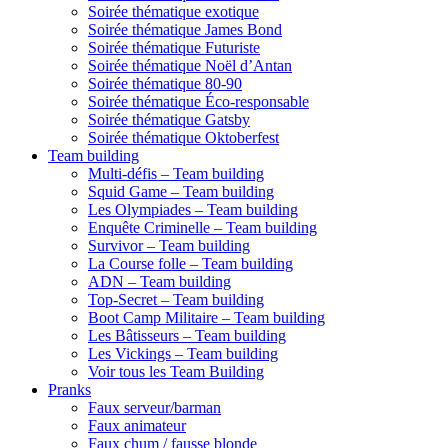
Soirée thématique exotique
Soirée thématique James Bond
Soirée thématique Futuriste
Soirée thématique Noël d’Antan
Soirée thématique 80-90
Soirée thématique Éco-responsable
Soirée thématique Gatsby
Soirée thématique Oktoberfest
Team building
Multi-défis – Team building
Squid Game – Team building
Les Olympiades – Team building
Enquête Criminelle – Team building
Survivor – Team building
La Course folle – Team building
ADN – Team building
Top-Secret – Team building
Boot Camp Militaire – Team building
Les Bâtisseurs – Team building
Les Vickings – Team building
Voir tous les Team Building
Pranks
Faux serveur/barman
Faux animateur
Faux chum / fausse blonde