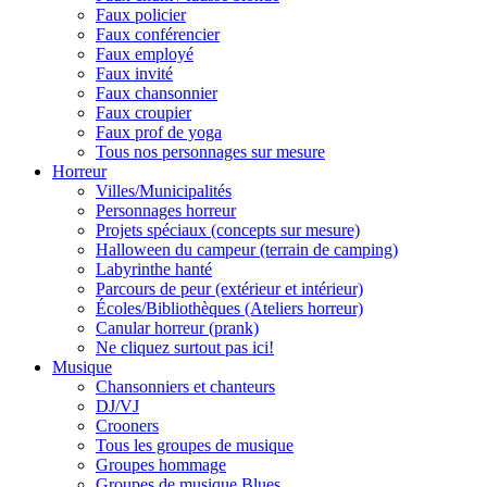
Faux policier
Faux conférencier
Faux employé
Faux invité
Faux chansonnier
Faux croupier
Faux prof de yoga
Tous nos personnages sur mesure
Horreur
Villes/Municipalités
Personnages horreur
Projets spéciaux (concepts sur mesure)
Halloween du campeur (terrain de camping)
Labyrinthe hanté
Parcours de peur (extérieur et intérieur)
Écoles/Bibliothèques (Ateliers horreur)
Canular horreur (prank)
Ne cliquez surtout pas ici!
Musique
Chansonniers et chanteurs
DJ/VJ
Crooners
Tous les groupes de musique
Groupes hommage
Groupes de musique Blues