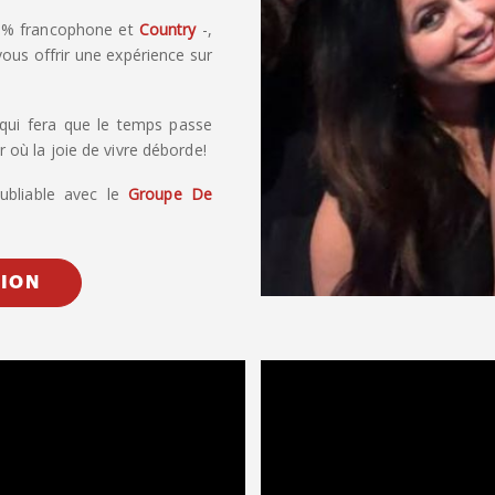
% francophone et
Country
-,
ous offrir une expérience sur
qui fera que le temps passe
où la joie de vivre déborde!
ubliable avec le
Groupe De
TION