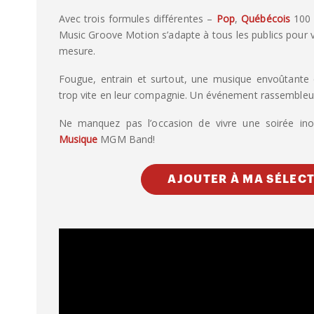
Avec trois formules différentes –
Pop
,
Québécois
100 
Music Groove Motion s’adapte à tous les publics pour v
mesure.
Fougue, entrain et surtout, une musique envoûtante 
trop vite en leur compagnie. Un événement rassembleur 
Ne manquez pas l’occasion de vivre une soirée ino
Musique
MGM Band!
AJOUTER À MA SÉLEC