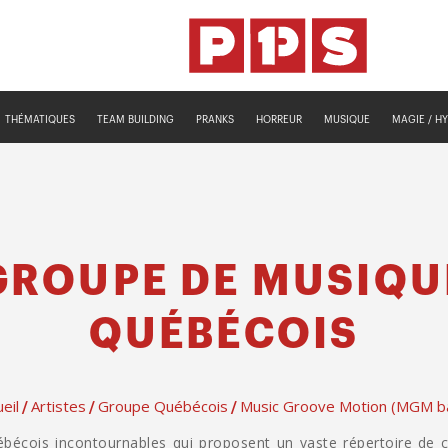
THÉMATIQUES
TEAM BUILDING
PRANKS
HORREUR
MUSIQUE
MAGIE / H
GROUPE DE MUSIQU
QUÉBÉCOIS
eil
Artistes
Groupe Québécois
Music Groove Motion (MGM b
/
/
/
ébécois incontournables qui proposent un vaste répertoire de