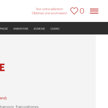
Voir votre sélection
0
Obtenez une soumission
YPNOSE
ANIMATIONS
JEUNESSE
CASINO
E
and)
 chansons francophones.