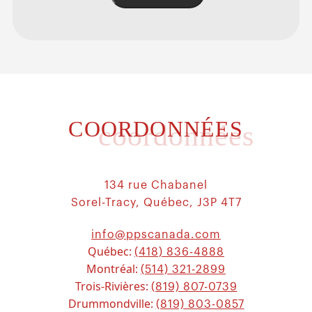
COORDONNÉES
coordonnées
134 rue Chabanel
Sorel-Tracy, Québec, J3P 4T7
info@ppscanada.com
Québec:
(418) 836-4888
Montréal:
(514) 321-2899
Trois-Rivières:
(819) 807-0739
Drummondville:
(819) 803-0857