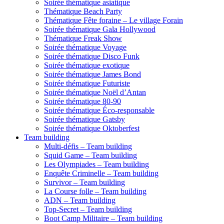
Soirée thématique asiatique
Thématique Beach Party
Thématique Fête foraine – Le village Forain
Soirée thématique Gala Hollywood
Thématique Freak Show
Soirée thématique Voyage
Soirée thématique Disco Funk
Soirée thématique exotique
Soirée thématique James Bond
Soirée thématique Futuriste
Soirée thématique Noël d’Antan
Soirée thématique 80-90
Soirée thématique Éco-responsable
Soirée thématique Gatsby
Soirée thématique Oktoberfest
Team building
Multi-défis – Team building
Squid Game – Team building
Les Olympiades – Team building
Enquête Criminelle – Team building
Survivor – Team building
La Course folle – Team building
ADN – Team building
Top-Secret – Team building
Boot Camp Militaire – Team building