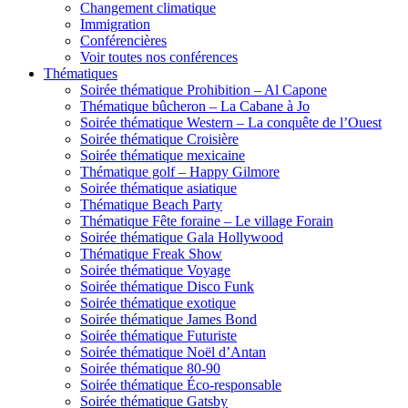
Changement climatique
Immigration
Conférencières
Voir toutes nos conférences
Thématiques
Soirée thématique Prohibition – Al Capone
Thématique bûcheron – La Cabane à Jo
Soirée thématique Western – La conquête de l’Ouest
Soirée thématique Croisière
Soirée thématique mexicaine
Thématique golf – Happy Gilmore
Soirée thématique asiatique
Thématique Beach Party
Thématique Fête foraine – Le village Forain
Soirée thématique Gala Hollywood
Thématique Freak Show
Soirée thématique Voyage
Soirée thématique Disco Funk
Soirée thématique exotique
Soirée thématique James Bond
Soirée thématique Futuriste
Soirée thématique Noël d’Antan
Soirée thématique 80-90
Soirée thématique Éco-responsable
Soirée thématique Gatsby