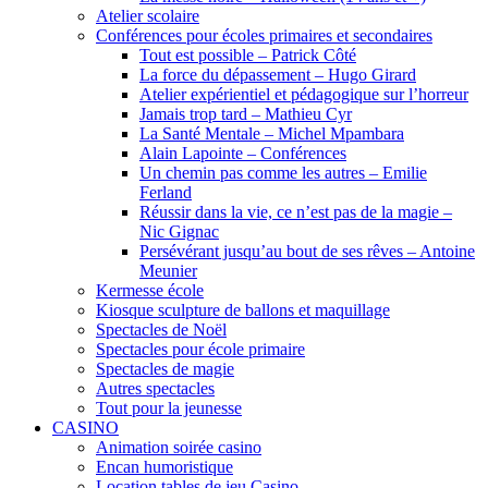
Atelier scolaire
Conférences pour écoles primaires et secondaires
Tout est possible – Patrick Côté
La force du dépassement – Hugo Girard
Atelier expérientiel et pédagogique sur l’horreur
Jamais trop tard – Mathieu Cyr
La Santé Mentale – Michel Mpambara
Alain Lapointe – Conférences
Un chemin pas comme les autres – Emilie
Ferland
Réussir dans la vie, ce n’est pas de la magie –
Nic Gignac
Persévérant jusqu’au bout de ses rêves – Antoine
Meunier
Kermesse école
Kiosque sculpture de ballons et maquillage
Spectacles de Noël
Spectacles pour école primaire
Spectacles de magie
Autres spectacles
Tout pour la jeunesse
CASINO
Animation soirée casino
Encan humoristique
Location tables de jeu Casino