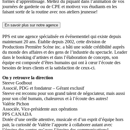
formes d’apprentissage. Mettez du piquant dans l’animation de vos
journées de garderie ou de CPE et motivez vos étudiants en les
faisant sortir de la routine avec nos ateliers jeunesse!
En savoir plus sur notre agence
PPS est une agence spécialisée en événementiel qui existe depuis
maintenant 20 ans. Établie depuis 2002, cette division de
Productions Première Scène inc. a bâti une solide crédibilité auprès
du monde des affaires et des gens de l’industrie du spectacle. Leader
dans le booking d’artistes et dans l’élaboration de concepts, son
équipe est composée d’êtres humains qui ont à cœur l’écoute des
besoins de leurs clients et la satisfaction de ceux-ci.
On y retrouve la direction
Steeve Godbout
Associé, PDG et fondateur – Gérant exclusif
Steeve est reconnu pour son grand talent de négociateur, mais aussi
pour son côté humain, chaleureux et à l’écoute des autres!
Valérie Pichon
Associée, Vice-présidente aux opérations
PPS CANADA
Dotée d’une oreille attentive, musicale et d’un esprit d’équipe hors
pair, la curiosité de Valérie l’apporte à collaborer autant avec
l’équipe des ventes qu’avec l’équipe des communications!