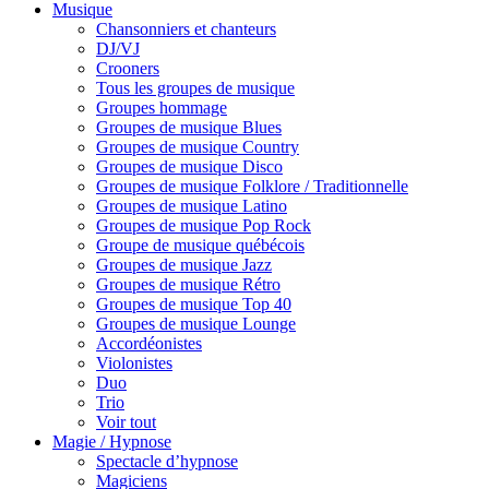
Musique
Chansonniers et chanteurs
DJ/VJ
Crooners
Tous les groupes de musique
Groupes hommage
Groupes de musique Blues
Groupes de musique Country
Groupes de musique Disco
Groupes de musique Folklore / Traditionnelle
Groupes de musique Latino
Groupes de musique Pop Rock
Groupe de musique québécois
Groupes de musique Jazz
Groupes de musique Rétro
Groupes de musique Top 40
Groupes de musique Lounge
Accordéonistes
Violonistes
Duo
Trio
Voir tout
Magie / Hypnose
Spectacle d’hypnose
Magiciens