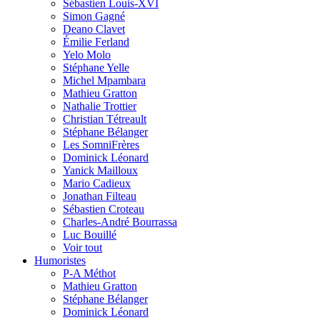
Sébastien Louis-XVI
Simon Gagné
Deano Clavet
Émilie Ferland
Yelo Molo
Stéphane Yelle
Michel Mpambara
Mathieu Gratton
Nathalie Trottier
Christian Tétreault
Stéphane Bélanger
Les SomniFrères
Dominick Léonard
Yanick Mailloux
Mario Cadieux
Jonathan Filteau
Sébastien Croteau
Charles-André Bourrassa
Luc Bouillé
Voir tout
Humoristes
P-A Méthot
Mathieu Gratton
Stéphane Bélanger
Dominick Léonard