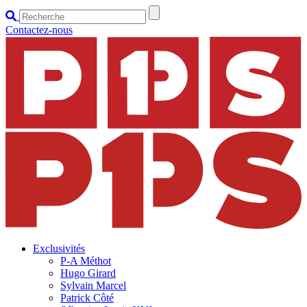
Contactez-nous
Exclusivités
P-A Méthot
Hugo Girard
Sylvain Marcel
Patrick Côté