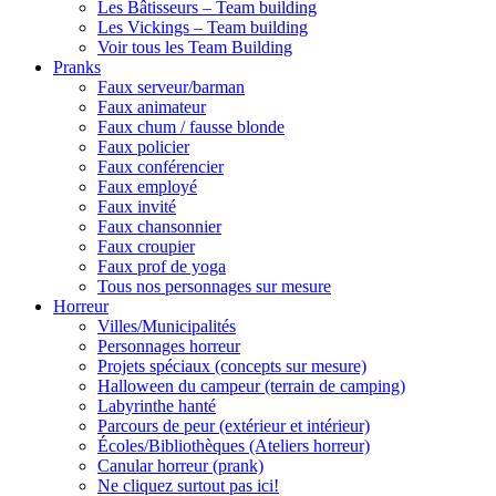
Les Bâtisseurs – Team building
Les Vickings – Team building
Voir tous les Team Building
Pranks
Faux serveur/barman
Faux animateur
Faux chum / fausse blonde
Faux policier
Faux conférencier
Faux employé
Faux invité
Faux chansonnier
Faux croupier
Faux prof de yoga
Tous nos personnages sur mesure
Horreur
Villes/Municipalités
Personnages horreur
Projets spéciaux (concepts sur mesure)
Halloween du campeur (terrain de camping)
Labyrinthe hanté
Parcours de peur (extérieur et intérieur)
Écoles/Bibliothèques (Ateliers horreur)
Canular horreur (prank)
Ne cliquez surtout pas ici!