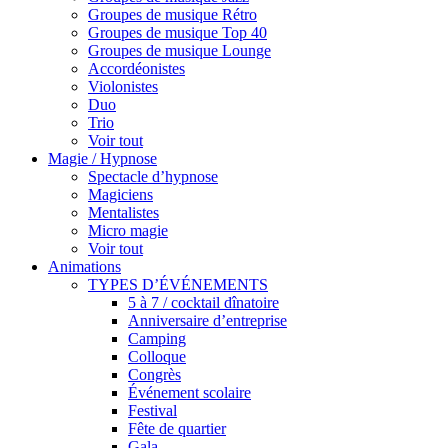
Groupes de musique Rétro
Groupes de musique Top 40
Groupes de musique Lounge
Accordéonistes
Violonistes
Duo
Trio
Voir tout
Magie / Hypnose
Spectacle d’hypnose
Magiciens
Mentalistes
Micro magie
Voir tout
Animations
TYPES D’ÉVÉNEMENTS
5 à 7 / cocktail dînatoire
Anniversaire d’entreprise
Camping
Colloque
Congrès
Événement scolaire
Festival
Fête de quartier
Gala