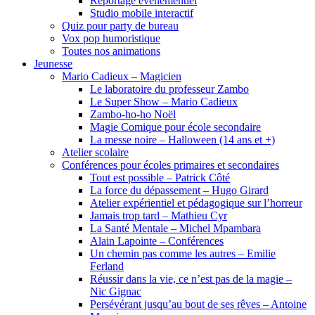
Reportage événementiel
Studio mobile interactif
Quiz pour party de bureau
Vox pop humoristique
Toutes nos animations
Jeunesse
Mario Cadieux – Magicien
Le laboratoire du professeur Zambo
Le Super Show – Mario Cadieux
Zambo-ho-ho Noël
Magie Comique pour école secondaire
La messe noire – Halloween (14 ans et +)
Atelier scolaire
Conférences pour écoles primaires et secondaires
Tout est possible – Patrick Côté
La force du dépassement – Hugo Girard
Atelier expérientiel et pédagogique sur l’horreur
Jamais trop tard – Mathieu Cyr
La Santé Mentale – Michel Mpambara
Alain Lapointe – Conférences
Un chemin pas comme les autres – Emilie
Ferland
Réussir dans la vie, ce n’est pas de la magie –
Nic Gignac
Persévérant jusqu’au bout de ses rêves – Antoine