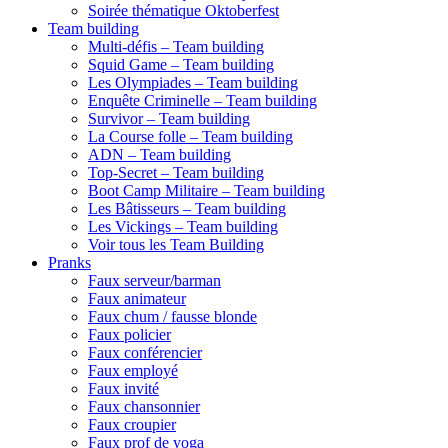
Soirée thématique Oktoberfest
Team building
Multi-défis – Team building
Squid Game – Team building
Les Olympiades – Team building
Enquête Criminelle – Team building
Survivor – Team building
La Course folle – Team building
ADN – Team building
Top-Secret – Team building
Boot Camp Militaire – Team building
Les Bâtisseurs – Team building
Les Vickings – Team building
Voir tous les Team Building
Pranks
Faux serveur/barman
Faux animateur
Faux chum / fausse blonde
Faux policier
Faux conférencier
Faux employé
Faux invité
Faux chansonnier
Faux croupier
Faux prof de yoga