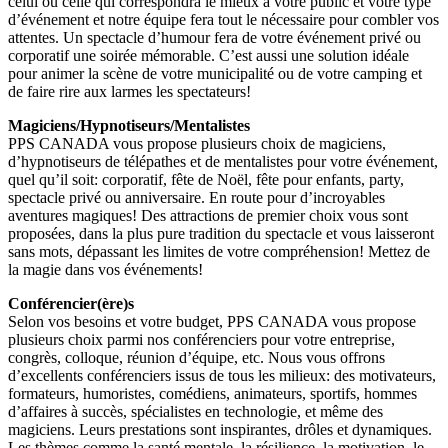
celui ou celle qui correspondra le mieux à votre public et votre type
d’événement et notre équipe fera tout le nécessaire pour combler vos
attentes. Un spectacle d’humour fera de votre événement privé ou
corporatif une soirée mémorable. C’est aussi une solution idéale
pour animer la scène de votre municipalité ou de votre camping et
de faire rire aux larmes les spectateurs!
Magiciens/Hypnotiseurs/Mentalistes
PPS CANADA vous propose plusieurs choix de magiciens,
d’hypnotiseurs de télépathes et de mentalistes pour votre événement,
quel qu’il soit: corporatif, fête de Noël, fête pour enfants, party,
spectacle privé ou anniversaire. En route pour d’incroyables
aventures magiques! Des attractions de premier choix vous sont
proposées, dans la plus pure tradition du spectacle et vous laisseront
sans mots, dépassant les limites de votre compréhension! Mettez de
la magie dans vos événements!
Conférencier(ère)s
Selon vos besoins et votre budget, PPS CANADA vous propose
plusieurs choix parmi nos conférenciers pour votre entreprise,
congrès, colloque, réunion d’équipe, etc. Nous vous offrons
d’excellents conférenciers issus de tous les milieux: des motivateurs,
formateurs, humoristes, comédiens, animateurs, sportifs, hommes
d’affaires à succès, spécialistes en technologie, et même des
magiciens. Leurs prestations sont inspirantes, drôles et dynamiques.
Les thèmes comme la santé mentale, la résilience, la motivation, le