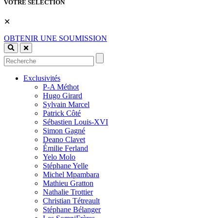
VOTRE SÉLECTION
✕
OBTENIR UNE SOUMISSION
Exclusivités
P-A Méthot
Hugo Girard
Sylvain Marcel
Patrick Côté
Sébastien Louis-XVI
Simon Gagné
Deano Clavet
Émilie Ferland
Yelo Molo
Stéphane Yelle
Michel Mpambara
Mathieu Gratton
Nathalie Trottier
Christian Tétreault
Stéphane Bélanger