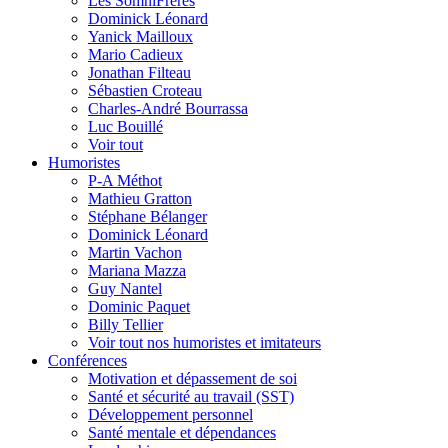
Les SomniFrères
Dominick Léonard
Yanick Mailloux
Mario Cadieux
Jonathan Filteau
Sébastien Croteau
Charles-André Bourrassa
Luc Bouillé
Voir tout
Humoristes
P-A Méthot
Mathieu Gratton
Stéphane Bélanger
Dominick Léonard
Martin Vachon
Mariana Mazza
Guy Nantel
Dominic Paquet
Billy Tellier
Voir tout nos humoristes et imitateurs
Conférences
Motivation et dépassement de soi
Santé et sécurité au travail (SST)
Développement personnel
Santé mentale et dépendances