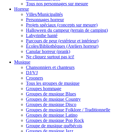
Tous nos personnages sur mesure
Horreur
Villes/Municipalités
Personnages horreur
Projets spéciaux (concepts sur mesure)
Halloween du campeur (terrain de camping)
Labyrinthe hanté
Parcours de peur (extérieur et intérieur)
Écoles/Bibliothèques (Ateliers horreur)
Canular horreur (prank)
Ne cliquez surtout pas ici!
Musique
Chansonniers et chanteurs
DJ/VJ
Crooners
Tous les groupes de musique
Groupes hommage
Groupes de musique Blues
Groupes de musique Country
Groupes de musique Disco
Groupes de musique Folklore / Traditionnelle
Groupes de musique Latino
Groupes de musique Pop Rock
Groupe de musique québécois
Groupes de musique Jazz