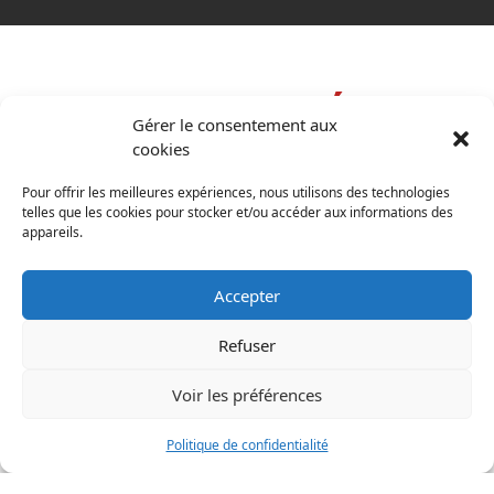
COORDONNÉES
coordonnées
Gérer le consentement aux
cookies
Pour offrir les meilleures expériences, nous utilisons des technologies
134 rue Chabanel
telles que les cookies pour stocker et/ou accéder aux informations des
Sorel-Tracy, Québec, J3P 4T7
appareils.
info@ppscanada.com
Accepter
Québec:
(418) 836-4888
Montréal:
(514) 321-2899
Refuser
Trois-Rivières:
(819) 807-0739
Drummondville:
(819) 803-0857
Voir les préférences
Sherbrooke:
(819) 200-5418
Gatineau:
Politique de confidentialité
(873) 800-8225
Ottawa:
(613) 800-2743