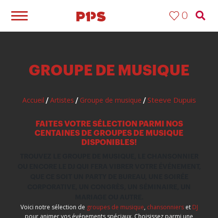
0
GROUPE DE MUSIQUE
Steeve Dupuis
Accueil
Artistes
Groupe de musique
/
/
/
FAITES VOTRE SÉLECTION PARMI NOS
CENTAINES DE GROUPES DE MUSIQUE
DISPONIBLES!
TROUVEZ LE GROUPE DE MUSIQUE, LE CHANSONNIER
OU ENCORE LE DJ QUI FERA VIBRER VOTRE ÉVÉNEMENT,
QUE CE SOIT UN PARTY DE BUREAU, UNE SOIRÉE
CORPORATIVE, UN CONGRÈS, UN SÉMINAIRE, UN
MARIAGE OU AUTRE.
Voici notre sélection de
groupes de musique
,
chansonniers
et
DJ
pour animer vos événements spéciaux. Choisissez parmi une