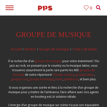
0
GROUPE DE MUSIQUE
Tone Call Band
Accueil
Artistes
Groupe de musique
/
/
/
À la recherche d'un
groupe de musique
pour votre événement ? Du
jazz au rock, en passant par le country ou la musique latino, vous
trouverez assurément la perle rare parmi les 400
groupes de
musique
de notre répertoire!
Groupe country
,
groupe latino
,
groupe rock
,
groupe hommage
,
blues
,
québécois
, et bien plus.
Si vous organisez une soirée et êtes à la recherche d’un groupe de
musique pour y mettre de l’ambiance, faire affaire avec nos agents
en booking est LA solution idéale.
L’énergie d’un groupe de musique sur scène n’a pas son équivalent