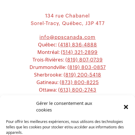
134 rue Chabanel
Sorel-Tracy, Québec, J3P 4T7
info@ppscanada.com
Québec:
(418) 836-4888
Montréal:
(514) 321-2899
Trois-Rivières:
(819) 807-0739
Drummondville:
(819) 803-0857
Sherbrooke:
(819) 200-5418
Gatineau:
(873) 800-8225
Ottawa:
(613) 800-2743
Chicoutimi:
(581) 221-0115
Gérer le consentement aux
cookies
Sitemap
Pour offrir les meilleures expériences, nous utilisons des technologies
telles que les cookies pour stocker et/ou accéder aux informations des
appareils.