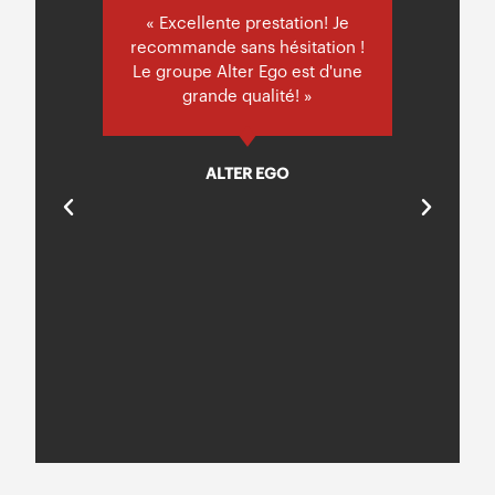
on
« Excellente prestation! Je
is
recommande sans hésitation !
e
Le groupe Alter Ego est d'une
G
 et
grande qualité! »
mu
nt
lo
mer
e
ALTER EGO
in!
no
p
a
nce