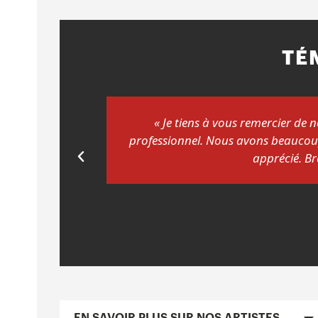
TÉ
le et
« Très bon spectacle, les gens o
a été très