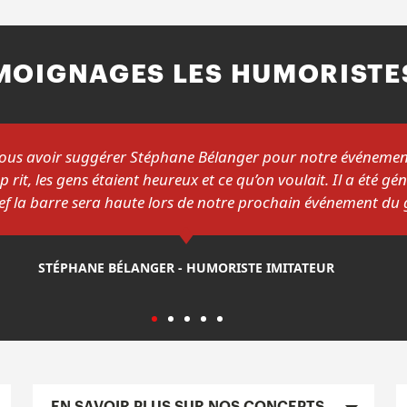
MOIGNAGES LES HUMORISTE
nt vraiment apprécié la prestation de Dominick Léonard. Un a
découvrir absolument! »
DOMINICK LÉONARD - HUMORISTE