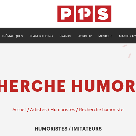
THÉMATIQUES
TEAM BUILDING
PRANKS
HORREUR
MUSIQUE
MAGIE / H
HERCHE HUMOR
Accueil
Artistes
Humoristes
Recherche humoriste
/
/
/
HUMORISTES / IMITATEURS