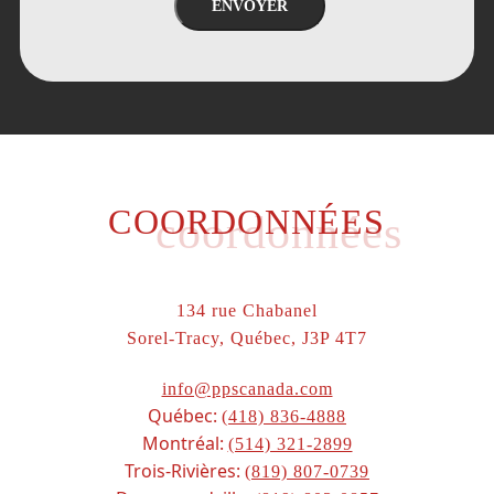
ENVOYER
COORDONNÉES
coordonnées
134 rue Chabanel
Sorel-Tracy, Québec, J3P 4T7
info@ppscanada.com
Québec:
(418) 836-4888
Montréal:
(514) 321-2899
Trois-Rivières:
(819) 807-0739