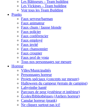
Les Bâtisseurs – Team building
Les Vickings – Team building
Voir tous les Team Building
Pranks
Faux serveur/barman
Faux animateur
Faux chum / fausse blonde
Faux policier
Faux conférencier
Faux employé
Faux invité
Faux chansonnier
Faux croupier
Faux prof de yoga
Tous nos personnages sur mesure
Horreur
Villes/Municipalités
Personnages horreur
Projets spéciaux (concepts sur mesure)
Halloween du campeur (terrain de camping)
Labyrinthe hanté
Parcours de peur (extérieur et intérieur)
Écoles/Bibliothèques (Ateliers horreur)
Canular horreur (prank)
Ne cliquez surtout pas ici!