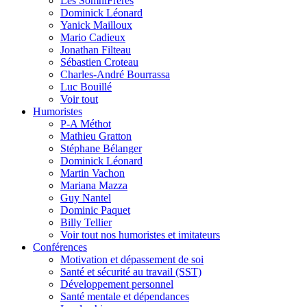
Les SomniFrères
Dominick Léonard
Yanick Mailloux
Mario Cadieux
Jonathan Filteau
Sébastien Croteau
Charles-André Bourrassa
Luc Bouillé
Voir tout
Humoristes
P-A Méthot
Mathieu Gratton
Stéphane Bélanger
Dominick Léonard
Martin Vachon
Mariana Mazza
Guy Nantel
Dominic Paquet
Billy Tellier
Voir tout nos humoristes et imitateurs
Conférences
Motivation et dépassement de soi
Santé et sécurité au travail (SST)
Développement personnel
Santé mentale et dépendances