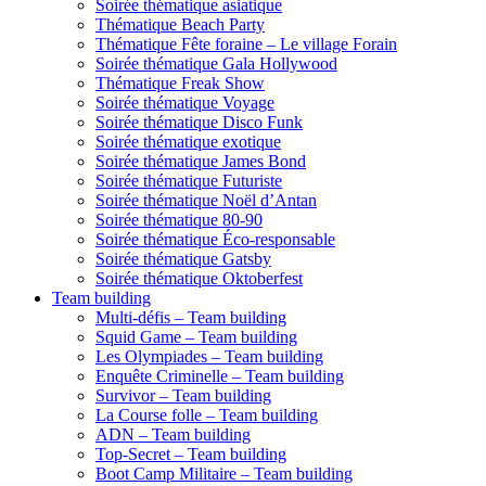
Soirée thématique asiatique
Thématique Beach Party
Thématique Fête foraine – Le village Forain
Soirée thématique Gala Hollywood
Thématique Freak Show
Soirée thématique Voyage
Soirée thématique Disco Funk
Soirée thématique exotique
Soirée thématique James Bond
Soirée thématique Futuriste
Soirée thématique Noël d’Antan
Soirée thématique 80-90
Soirée thématique Éco-responsable
Soirée thématique Gatsby
Soirée thématique Oktoberfest
Team building
Multi-défis – Team building
Squid Game – Team building
Les Olympiades – Team building
Enquête Criminelle – Team building
Survivor – Team building
La Course folle – Team building
ADN – Team building
Top-Secret – Team building
Boot Camp Militaire – Team building