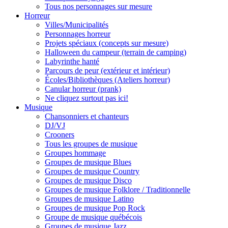
Tous nos personnages sur mesure
Horreur
Villes/Municipalités
Personnages horreur
Projets spéciaux (concepts sur mesure)
Halloween du campeur (terrain de camping)
Labyrinthe hanté
Parcours de peur (extérieur et intérieur)
Écoles/Bibliothèques (Ateliers horreur)
Canular horreur (prank)
Ne cliquez surtout pas ici!
Musique
Chansonniers et chanteurs
DJ/VJ
Crooners
Tous les groupes de musique
Groupes hommage
Groupes de musique Blues
Groupes de musique Country
Groupes de musique Disco
Groupes de musique Folklore / Traditionnelle
Groupes de musique Latino
Groupes de musique Pop Rock
Groupe de musique québécois
Groupes de musique Jazz