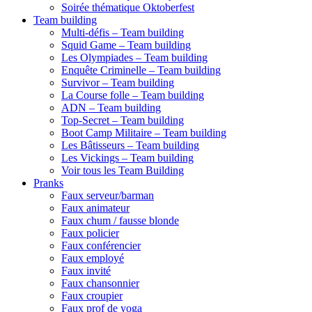
Soirée thématique Oktoberfest
Team building
Multi-défis – Team building
Squid Game – Team building
Les Olympiades – Team building
Enquête Criminelle – Team building
Survivor – Team building
La Course folle – Team building
ADN – Team building
Top-Secret – Team building
Boot Camp Militaire – Team building
Les Bâtisseurs – Team building
Les Vickings – Team building
Voir tous les Team Building
Pranks
Faux serveur/barman
Faux animateur
Faux chum / fausse blonde
Faux policier
Faux conférencier
Faux employé
Faux invité
Faux chansonnier
Faux croupier
Faux prof de yoga