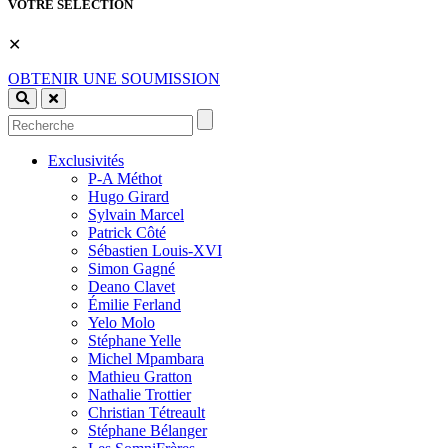
VOTRE SÉLECTION
✕
OBTENIR UNE SOUMISSION
Exclusivités
P-A Méthot
Hugo Girard
Sylvain Marcel
Patrick Côté
Sébastien Louis-XVI
Simon Gagné
Deano Clavet
Émilie Ferland
Yelo Molo
Stéphane Yelle
Michel Mpambara
Mathieu Gratton
Nathalie Trottier
Christian Tétreault
Stéphane Bélanger