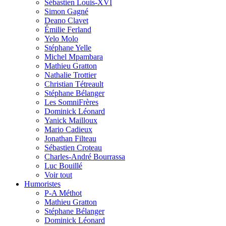
Sébastien Louis-XVI
Simon Gagné
Deano Clavet
Émilie Ferland
Yelo Molo
Stéphane Yelle
Michel Mpambara
Mathieu Gratton
Nathalie Trottier
Christian Tétreault
Stéphane Bélanger
Les SomniFrères
Dominick Léonard
Yanick Mailloux
Mario Cadieux
Jonathan Filteau
Sébastien Croteau
Charles-André Bourrassa
Luc Bouillé
Voir tout
Humoristes
P-A Méthot
Mathieu Gratton
Stéphane Bélanger
Dominick Léonard