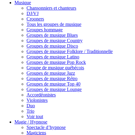
Musique
Chansonniers et chanteurs
DJ/VJ
Crooners
Tous les groupes de musique
Groupes hommage
Groupes de musique Blues
Groupes de musique Country
Groupes de musique Disco
Groupes de musique Folklore / Traditionnelle
Groupes de musique Latino
Groupes de musique Pop Rock
Groupe de musique québécois
Groupes de musique Jazz
Groupes de musique Rétro
Groupes de musique Top 40
Groupes de musique Lounge
Accordéonistes
Violonistes
Duo
Trio
Voir tout
Magie / Hypnose
Spectacle d’hypnose
Magiciens