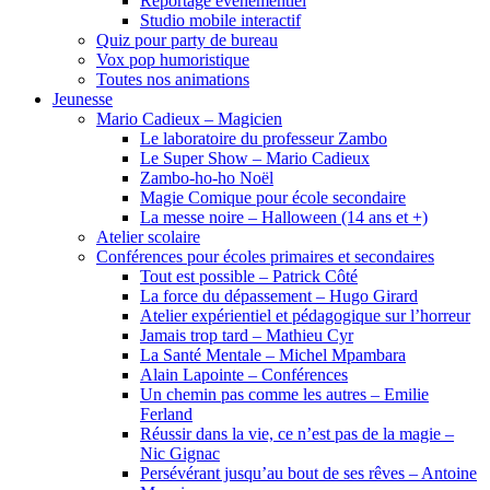
Reportage événementiel
Studio mobile interactif
Quiz pour party de bureau
Vox pop humoristique
Toutes nos animations
Jeunesse
Mario Cadieux – Magicien
Le laboratoire du professeur Zambo
Le Super Show – Mario Cadieux
Zambo-ho-ho Noël
Magie Comique pour école secondaire
La messe noire – Halloween (14 ans et +)
Atelier scolaire
Conférences pour écoles primaires et secondaires
Tout est possible – Patrick Côté
La force du dépassement – Hugo Girard
Atelier expérientiel et pédagogique sur l’horreur
Jamais trop tard – Mathieu Cyr
La Santé Mentale – Michel Mpambara
Alain Lapointe – Conférences
Un chemin pas comme les autres – Emilie
Ferland
Réussir dans la vie, ce n’est pas de la magie –
Nic Gignac
Persévérant jusqu’au bout de ses rêves – Antoine