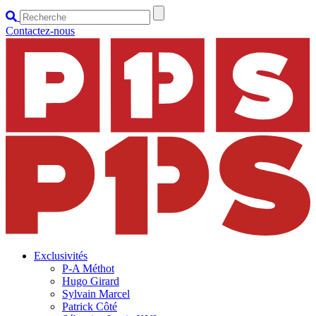
Contactez-nous
Exclusivités
P-A Méthot
Hugo Girard
Sylvain Marcel
Patrick Côté