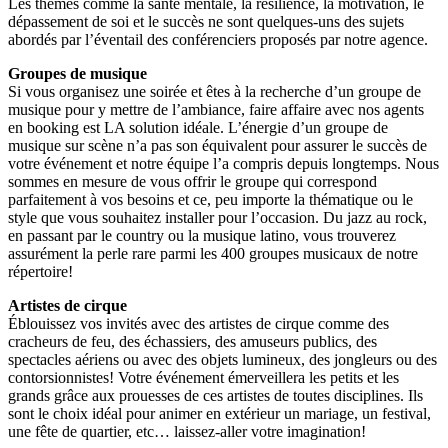
Les thèmes comme la santé mentale, la résilience, la motivation, le
dépassement de soi et le succès ne sont quelques-uns des sujets
abordés par l’éventail des conférenciers proposés par notre agence.
Groupes de musique
Si vous organisez une soirée et êtes à la recherche d’un groupe de
musique pour y mettre de l’ambiance, faire affaire avec nos agents
en booking est LA solution idéale. L’énergie d’un groupe de
musique sur scène n’a pas son équivalent pour assurer le succès de
votre événement et notre équipe l’a compris depuis longtemps. Nous
sommes en mesure de vous offrir le groupe qui correspond
parfaitement à vos besoins et ce, peu importe la thématique ou le
style que vous souhaitez installer pour l’occasion. Du jazz au rock,
en passant par le country ou la musique latino, vous trouverez
assurément la perle rare parmi les 400 groupes musicaux de notre
répertoire!
Artistes de cirque
Éblouissez vos invités avec des artistes de cirque comme des
cracheurs de feu, des échassiers, des amuseurs publics, des
spectacles aériens ou avec des objets lumineux, des jongleurs ou des
contorsionnistes! Votre événement émerveillera les petits et les
grands grâce aux prouesses de ces artistes de toutes disciplines. Ils
sont le choix idéal pour animer en extérieur un mariage, un festival,
une fête de quartier, etc… laissez-aller votre imagination!