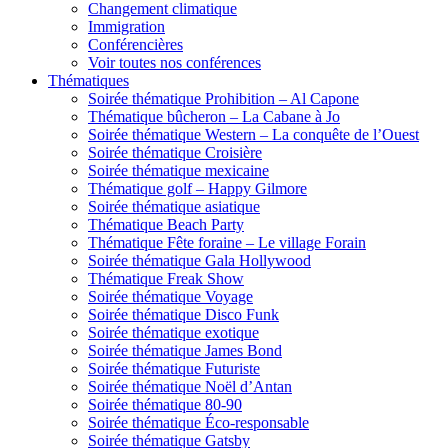
Changement climatique
Immigration
Conférencières
Voir toutes nos conférences
Thématiques
Soirée thématique Prohibition – Al Capone
Thématique bûcheron – La Cabane à Jo
Soirée thématique Western – La conquête de l’Ouest
Soirée thématique Croisière
Soirée thématique mexicaine
Thématique golf – Happy Gilmore
Soirée thématique asiatique
Thématique Beach Party
Thématique Fête foraine – Le village Forain
Soirée thématique Gala Hollywood
Thématique Freak Show
Soirée thématique Voyage
Soirée thématique Disco Funk
Soirée thématique exotique
Soirée thématique James Bond
Soirée thématique Futuriste
Soirée thématique Noël d’Antan
Soirée thématique 80-90
Soirée thématique Éco-responsable
Soirée thématique Gatsby