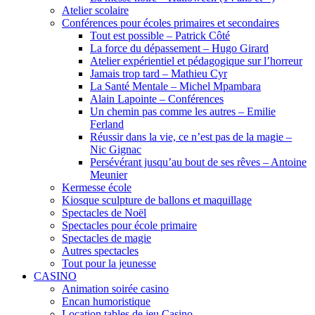
Atelier scolaire
Conférences pour écoles primaires et secondaires
Tout est possible – Patrick Côté
La force du dépassement – Hugo Girard
Atelier expérientiel et pédagogique sur l’horreur
Jamais trop tard – Mathieu Cyr
La Santé Mentale – Michel Mpambara
Alain Lapointe – Conférences
Un chemin pas comme les autres – Emilie
Ferland
Réussir dans la vie, ce n’est pas de la magie –
Nic Gignac
Persévérant jusqu’au bout de ses rêves – Antoine
Meunier
Kermesse école
Kiosque sculpture de ballons et maquillage
Spectacles de Noël
Spectacles pour école primaire
Spectacles de magie
Autres spectacles
Tout pour la jeunesse
CASINO
Animation soirée casino
Encan humoristique
Location tables de jeu Casino