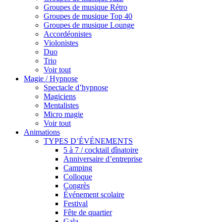
Groupes de musique Rétro
Groupes de musique Top 40
Groupes de musique Lounge
Accordéonistes
Violonistes
Duo
Trio
Voir tout
Magie / Hypnose
Spectacle d’hypnose
Magiciens
Mentalistes
Micro magie
Voir tout
Animations
TYPES D’ÉVÉNEMENTS
5 à 7 / cocktail dînatoire
Anniversaire d’entreprise
Camping
Colloque
Congrès
Événement scolaire
Festival
Fête de quartier
Gala