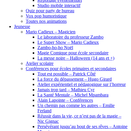
Reportage événementiel
Studio mobile interactif
Quiz pour party de bureau
Vox pop humoristique
Toutes nos animations
Jeunesse
Mario Cadieux – Magicien
Le laboratoire du professeur Zambo
Le Super Show – Mario Cadieux
Zambo-ho-ho Noël
Magie Comique pour école secondaire
La messe noire – Halloween (14 ans et +)
Atelier scolaire
Conférences pour écoles primaires et secondaires
Tout est possible – Patrick Côté
La force du dépassement – Hugo Girard
Atelier expérientiel et pédagogique sur l’horreur
Jamais trop tard – Mathieu Cyr
La Santé Mentale – Michel Mpambara
Alain Lapointe – Conférences
Un chemin pas comme les autres – Emilie
Ferland
Réussir dans la vie, ce n’est pas de la magie –
Nic Gignac
Persévérant jusqu’au bout de ses rêves – Antoine