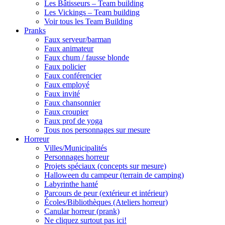
Les Bâtisseurs – Team building
Les Vickings – Team building
Voir tous les Team Building
Pranks
Faux serveur/barman
Faux animateur
Faux chum / fausse blonde
Faux policier
Faux conférencier
Faux employé
Faux invité
Faux chansonnier
Faux croupier
Faux prof de yoga
Tous nos personnages sur mesure
Horreur
Villes/Municipalités
Personnages horreur
Projets spéciaux (concepts sur mesure)
Halloween du campeur (terrain de camping)
Labyrinthe hanté
Parcours de peur (extérieur et intérieur)
Écoles/Bibliothèques (Ateliers horreur)
Canular horreur (prank)
Ne cliquez surtout pas ici!