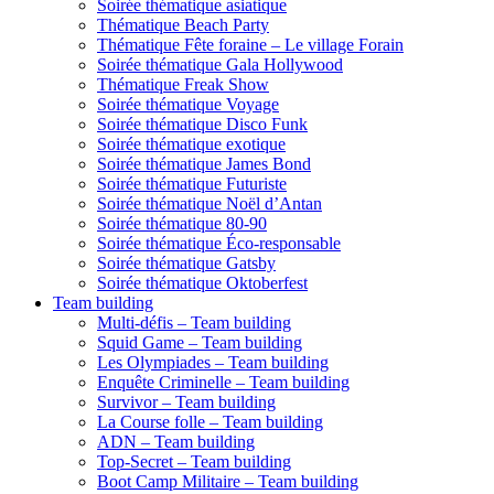
Soirée thématique asiatique
Thématique Beach Party
Thématique Fête foraine – Le village Forain
Soirée thématique Gala Hollywood
Thématique Freak Show
Soirée thématique Voyage
Soirée thématique Disco Funk
Soirée thématique exotique
Soirée thématique James Bond
Soirée thématique Futuriste
Soirée thématique Noël d’Antan
Soirée thématique 80-90
Soirée thématique Éco-responsable
Soirée thématique Gatsby
Soirée thématique Oktoberfest
Team building
Multi-défis – Team building
Squid Game – Team building
Les Olympiades – Team building
Enquête Criminelle – Team building
Survivor – Team building
La Course folle – Team building
ADN – Team building
Top-Secret – Team building
Boot Camp Militaire – Team building