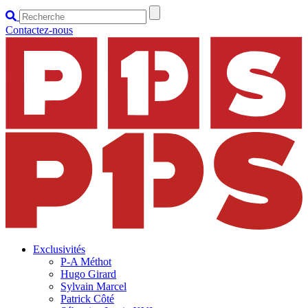
Contactez-nous
Exclusivités
P-A Méthot
Hugo Girard
Sylvain Marcel
Patrick Côté