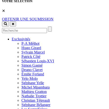
VOTRE SÉLECTION
✕
OBTENIR UNE SOUMISSION
Exclusivités
P-A Méthot
Hugo Girard
Sylvain Marcel
Patrick Côté
Sébastien Louis-XVI
Simon Gagné
Deano Clavet
Émilie Ferland
Yelo Molo
Stéphane Yelle
Michel Mpambara
Mathieu Gratton
Nathalie Trottier
Christian Tétreault
Stéphane Bélanger