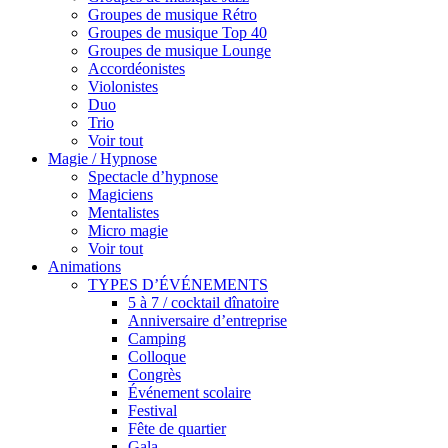
Groupes de musique Rétro
Groupes de musique Top 40
Groupes de musique Lounge
Accordéonistes
Violonistes
Duo
Trio
Voir tout
Magie / Hypnose
Spectacle d’hypnose
Magiciens
Mentalistes
Micro magie
Voir tout
Animations
TYPES D’ÉVÉNEMENTS
5 à 7 / cocktail dînatoire
Anniversaire d’entreprise
Camping
Colloque
Congrès
Événement scolaire
Festival
Fête de quartier
Gala