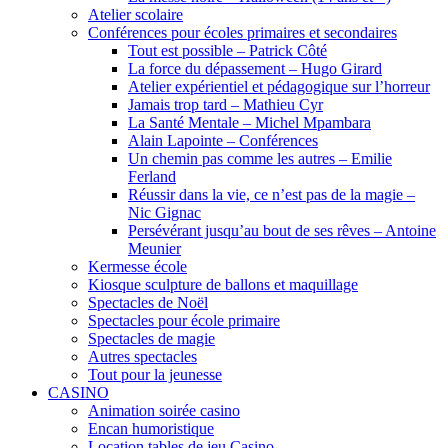
Atelier scolaire
Conférences pour écoles primaires et secondaires
Tout est possible – Patrick Côté
La force du dépassement – Hugo Girard
Atelier expérientiel et pédagogique sur l’horreur
Jamais trop tard – Mathieu Cyr
La Santé Mentale – Michel Mpambara
Alain Lapointe – Conférences
Un chemin pas comme les autres – Emilie
Ferland
Réussir dans la vie, ce n’est pas de la magie –
Nic Gignac
Persévérant jusqu’au bout de ses rêves – Antoine
Meunier
Kermesse école
Kiosque sculpture de ballons et maquillage
Spectacles de Noël
Spectacles pour école primaire
Spectacles de magie
Autres spectacles
Tout pour la jeunesse
CASINO
Animation soirée casino
Encan humoristique
Location tables de jeu Casino