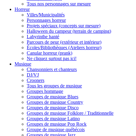
Tous nos personnages sur mesure
Horreur
Villes/Municipalités
Personnages horreur
Projets spéciaux (concepts sur mesure)
Halloween du campeur (terrain de camping)
Labyrinthe hanté
Parcours de peur (extérieur et intérieur)
Écoles/Bibliothèques (Ateliers horreur)
Canular horreur (prank)
Ne cliquez surtout pas ici!
Musique
Chansonniers et chanteurs
DJ/VJ
Crooners
Tous les groupes de musique
Groupes hommage
Groupes de musique Blues
Groupes de musique Country
Groupes de musique Disco
Groupes de musique Folklore / Traditionnelle
Groupes de musique Latino
Groupes de musique Pop Rock
Groupe de musique québécois
Groupes de musique Jazz