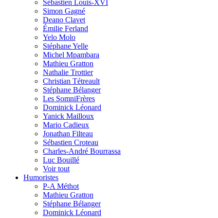
Sébastien Louis-XVI
Simon Gagné
Deano Clavet
Émilie Ferland
Yelo Molo
Stéphane Yelle
Michel Mpambara
Mathieu Gratton
Nathalie Trottier
Christian Tétreault
Stéphane Bélanger
Les SomniFrères
Dominick Léonard
Yanick Mailloux
Mario Cadieux
Jonathan Filteau
Sébastien Croteau
Charles-André Bourrassa
Luc Bouillé
Voir tout
Humoristes
P-A Méthot
Mathieu Gratton
Stéphane Bélanger
Dominick Léonard