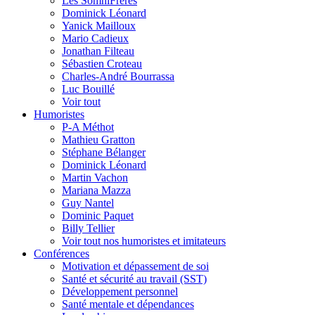
Les SomniFrères
Dominick Léonard
Yanick Mailloux
Mario Cadieux
Jonathan Filteau
Sébastien Croteau
Charles-André Bourrassa
Luc Bouillé
Voir tout
Humoristes
P-A Méthot
Mathieu Gratton
Stéphane Bélanger
Dominick Léonard
Martin Vachon
Mariana Mazza
Guy Nantel
Dominic Paquet
Billy Tellier
Voir tout nos humoristes et imitateurs
Conférences
Motivation et dépassement de soi
Santé et sécurité au travail (SST)
Développement personnel
Santé mentale et dépendances