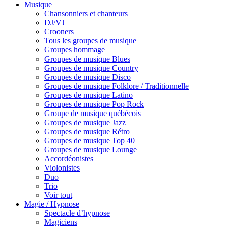
Musique
Chansonniers et chanteurs
DJ/VJ
Crooners
Tous les groupes de musique
Groupes hommage
Groupes de musique Blues
Groupes de musique Country
Groupes de musique Disco
Groupes de musique Folklore / Traditionnelle
Groupes de musique Latino
Groupes de musique Pop Rock
Groupe de musique québécois
Groupes de musique Jazz
Groupes de musique Rétro
Groupes de musique Top 40
Groupes de musique Lounge
Accordéonistes
Violonistes
Duo
Trio
Voir tout
Magie / Hypnose
Spectacle d’hypnose
Magiciens