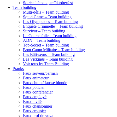
Soirée thématique Oktoberfest
Team building
Multi-défis – Team building
Squid Game – Team building
Les Olympiades – Team building
Enquête Criminelle – Team building
Survivor – Team building
La Course folle – Team building
ADN – Team building
Top-Secret – Team building
Boot Camp Militaire – Team building
Les Bâtisseurs – Team building
Les Vickings – Team building
Voir tous les Team Building
Pranks
Faux serveur/barman
Faux animateur
Faux chum / fausse blonde
Faux policier
Faux conférencier
Faux employé
Faux invité
Faux chansonnier
Faux croupier
Faux prof de yoga