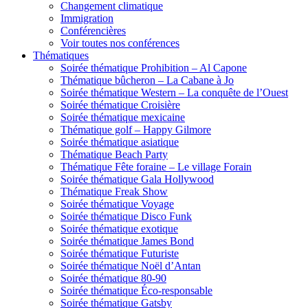
Changement climatique
Immigration
Conférencières
Voir toutes nos conférences
Thématiques
Soirée thématique Prohibition – Al Capone
Thématique bûcheron – La Cabane à Jo
Soirée thématique Western – La conquête de l’Ouest
Soirée thématique Croisière
Soirée thématique mexicaine
Thématique golf – Happy Gilmore
Soirée thématique asiatique
Thématique Beach Party
Thématique Fête foraine – Le village Forain
Soirée thématique Gala Hollywood
Thématique Freak Show
Soirée thématique Voyage
Soirée thématique Disco Funk
Soirée thématique exotique
Soirée thématique James Bond
Soirée thématique Futuriste
Soirée thématique Noël d’Antan
Soirée thématique 80-90
Soirée thématique Éco-responsable
Soirée thématique Gatsby