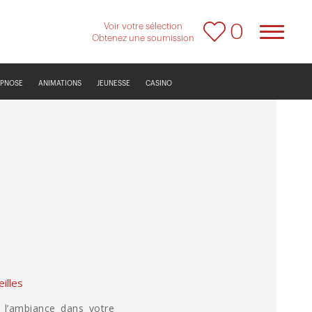
Voir votre sélection
0
Obtenez une soumission
YPNOSE
ANIMATIONS
JEUNESSE
CASINO
eilles
l’ambiance dans votre