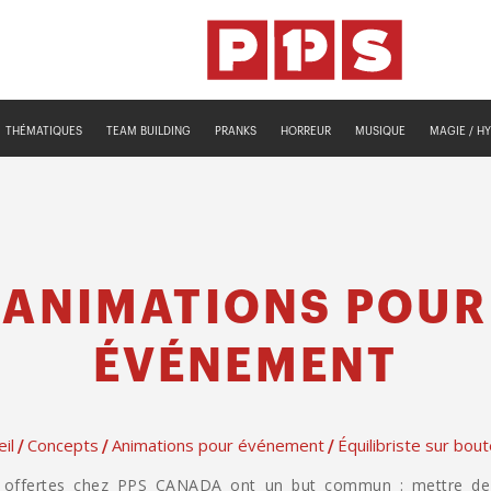
THÉMATIQUES
TEAM BUILDING
PRANKS
HORREUR
MUSIQUE
MAGIE / H
ANIMATIONS POUR
ÉVÉNEMENT
il
Concepts
Animations pour événement
Équilibriste sur bout
/
/
/
s offertes chez PPS CANADA ont un but commun : mettre de 