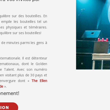
ilibre sur des bouteilles. En
e empile les bouteilles tel un
es physiques et téméraires.
quilibre sur ses bouteilles!
 de minutes parmi les gens à
ternationale. Il est détenteur
ternationaux, dont le Golden
ble Talent. Avec son numéro
 en visitant plus de 30 pays et
d’envergure dont «
The Ellen
de
».
vénement!
TION