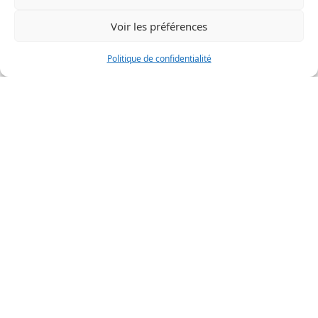
Trois-Rivières:
(819) 807-0739
Drummondville:
(819) 803-0857
Voir les préférences
Sherbrooke:
(819) 200-5418
Gatineau:
Politique de confidentialité
(873) 800-8225
Ottawa:
(613) 800-2743
Chicoutimi:
(581) 221-0115
Sitemap
TOUS DROITS RÉSERVÉS
PPS CANADA
2026
Français