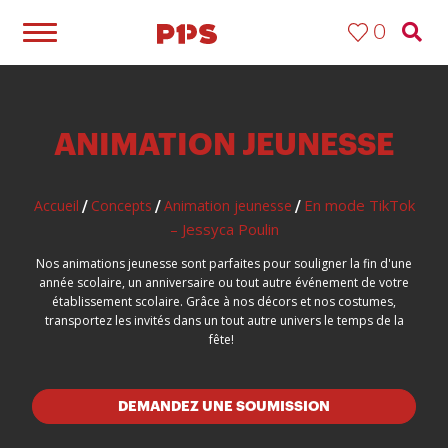
0
ANIMATION JEUNESSE
En mode TikTok
Accueil
Concepts
Animation jeunesse
/
/
/
– Jessyca Poulin
Nos animations jeunesse sont parfaites pour souligner la fin d'une
année scolaire, un anniversaire ou tout autre événement de votre
établissement scolaire. Grâce à nos décors et nos costumes,
transportez les invités dans un tout autre univers le temps de la
fête!
DEMANDEZ UNE SOUMISSION