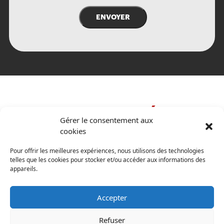
ENVOYER
COORDONNÉES
coordonnées
Gérer le consentement aux
cookies
Pour offrir les meilleures expériences, nous utilisons des technologies
134 rue Chabanel
telles que les cookies pour stocker et/ou accéder aux informations des
Sorel-Tracy, Québec, J3P 4T7
appareils.
info@ppscanada.com
Accepter
Québec:
(418) 836-4888
Montréal:
(514) 321-2899
Refuser