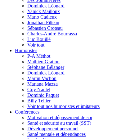
Les SomniFrères
Dominick Léonard
Yanick Mailloux
Mario Cadieux
Jonathan Filteau
Sébastien Croteau
Charles-André Bourrassa
Luc Bouillé
Voir tout
Humoristes
P-A Méthot
Mathieu Gratton
Stéphane Bélanger
Dominick Léonard
Martin Vachon
Mariana Mazza
Guy Nantel
Dominic Paquet
Billy Tellier
Voir tout nos humoristes et imitateurs
Conférences
Motivation et dépassement de soi
Santé et sécurité au travail (SST)
Développement personnel
Santé mentale et dépendances