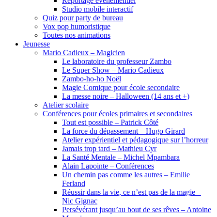
Reportage événementiel
Studio mobile interactif
Quiz pour party de bureau
Vox pop humoristique
Toutes nos animations
Jeunesse
Mario Cadieux – Magicien
Le laboratoire du professeur Zambo
Le Super Show – Mario Cadieux
Zambo-ho-ho Noël
Magie Comique pour école secondaire
La messe noire – Halloween (14 ans et +)
Atelier scolaire
Conférences pour écoles primaires et secondaires
Tout est possible – Patrick Côté
La force du dépassement – Hugo Girard
Atelier expérientiel et pédagogique sur l’horreur
Jamais trop tard – Mathieu Cyr
La Santé Mentale – Michel Mpambara
Alain Lapointe – Conférences
Un chemin pas comme les autres – Emilie
Ferland
Réussir dans la vie, ce n’est pas de la magie –
Nic Gignac
Persévérant jusqu’au bout de ses rêves – Antoine