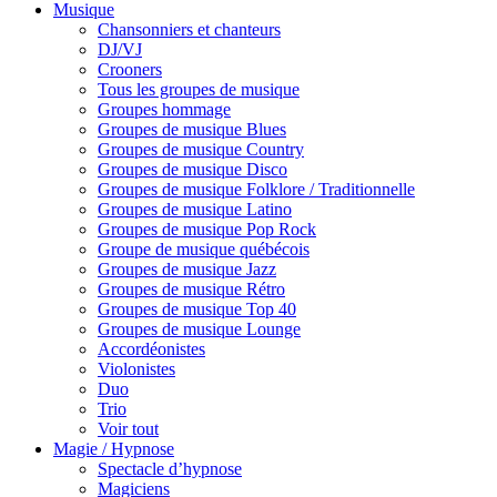
Musique
Chansonniers et chanteurs
DJ/VJ
Crooners
Tous les groupes de musique
Groupes hommage
Groupes de musique Blues
Groupes de musique Country
Groupes de musique Disco
Groupes de musique Folklore / Traditionnelle
Groupes de musique Latino
Groupes de musique Pop Rock
Groupe de musique québécois
Groupes de musique Jazz
Groupes de musique Rétro
Groupes de musique Top 40
Groupes de musique Lounge
Accordéonistes
Violonistes
Duo
Trio
Voir tout
Magie / Hypnose
Spectacle d’hypnose
Magiciens