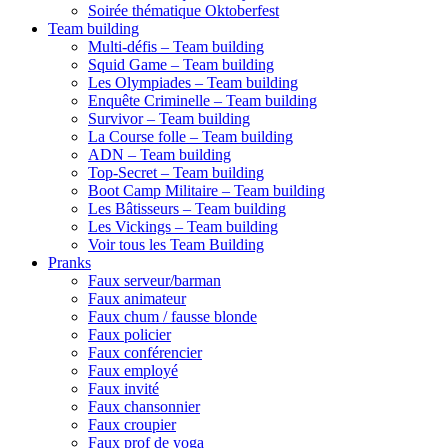
Soirée thématique Oktoberfest
Team building
Multi-défis – Team building
Squid Game – Team building
Les Olympiades – Team building
Enquête Criminelle – Team building
Survivor – Team building
La Course folle – Team building
ADN – Team building
Top-Secret – Team building
Boot Camp Militaire – Team building
Les Bâtisseurs – Team building
Les Vickings – Team building
Voir tous les Team Building
Pranks
Faux serveur/barman
Faux animateur
Faux chum / fausse blonde
Faux policier
Faux conférencier
Faux employé
Faux invité
Faux chansonnier
Faux croupier
Faux prof de yoga