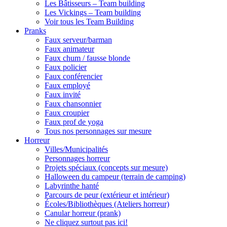
Les Bâtisseurs – Team building
Les Vickings – Team building
Voir tous les Team Building
Pranks
Faux serveur/barman
Faux animateur
Faux chum / fausse blonde
Faux policier
Faux conférencier
Faux employé
Faux invité
Faux chansonnier
Faux croupier
Faux prof de yoga
Tous nos personnages sur mesure
Horreur
Villes/Municipalités
Personnages horreur
Projets spéciaux (concepts sur mesure)
Halloween du campeur (terrain de camping)
Labyrinthe hanté
Parcours de peur (extérieur et intérieur)
Écoles/Bibliothèques (Ateliers horreur)
Canular horreur (prank)
Ne cliquez surtout pas ici!