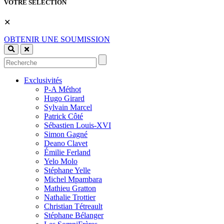
VOTRE SÉLECTION
✕
OBTENIR UNE SOUMISSION
Exclusivités
P-A Méthot
Hugo Girard
Sylvain Marcel
Patrick Côté
Sébastien Louis-XVI
Simon Gagné
Deano Clavet
Émilie Ferland
Yelo Molo
Stéphane Yelle
Michel Mpambara
Mathieu Gratton
Nathalie Trottier
Christian Tétreault
Stéphane Bélanger