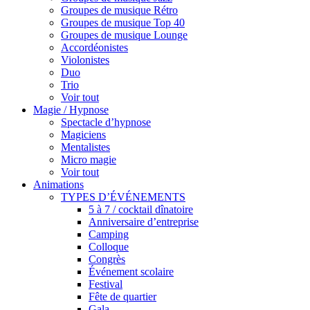
Groupes de musique Rétro
Groupes de musique Top 40
Groupes de musique Lounge
Accordéonistes
Violonistes
Duo
Trio
Voir tout
Magie / Hypnose
Spectacle d’hypnose
Magiciens
Mentalistes
Micro magie
Voir tout
Animations
TYPES D’ÉVÉNEMENTS
5 à 7 / cocktail dînatoire
Anniversaire d’entreprise
Camping
Colloque
Congrès
Événement scolaire
Festival
Fête de quartier
Gala