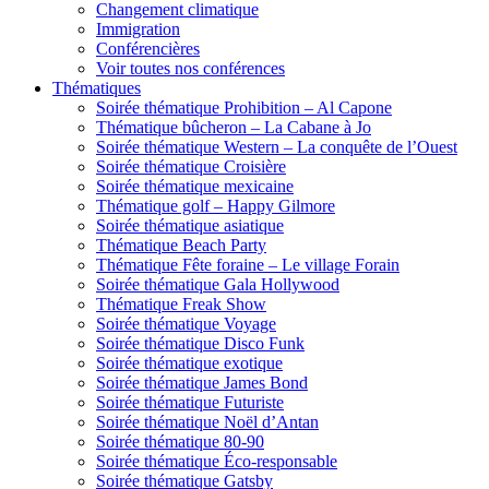
Changement climatique
Immigration
Conférencières
Voir toutes nos conférences
Thématiques
Soirée thématique Prohibition – Al Capone
Thématique bûcheron – La Cabane à Jo
Soirée thématique Western – La conquête de l’Ouest
Soirée thématique Croisière
Soirée thématique mexicaine
Thématique golf – Happy Gilmore
Soirée thématique asiatique
Thématique Beach Party
Thématique Fête foraine – Le village Forain
Soirée thématique Gala Hollywood
Thématique Freak Show
Soirée thématique Voyage
Soirée thématique Disco Funk
Soirée thématique exotique
Soirée thématique James Bond
Soirée thématique Futuriste
Soirée thématique Noël d’Antan
Soirée thématique 80-90
Soirée thématique Éco-responsable
Soirée thématique Gatsby