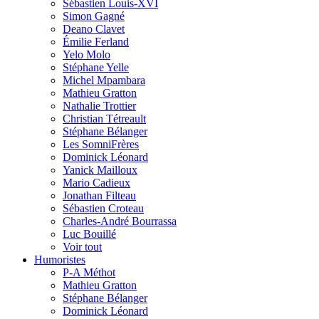
Sébastien Louis-XVI
Simon Gagné
Deano Clavet
Émilie Ferland
Yelo Molo
Stéphane Yelle
Michel Mpambara
Mathieu Gratton
Nathalie Trottier
Christian Tétreault
Stéphane Bélanger
Les SomniFrères
Dominick Léonard
Yanick Mailloux
Mario Cadieux
Jonathan Filteau
Sébastien Croteau
Charles-André Bourrassa
Luc Bouillé
Voir tout
Humoristes
P-A Méthot
Mathieu Gratton
Stéphane Bélanger
Dominick Léonard