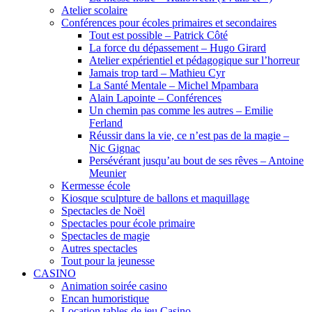
Atelier scolaire
Conférences pour écoles primaires et secondaires
Tout est possible – Patrick Côté
La force du dépassement – Hugo Girard
Atelier expérientiel et pédagogique sur l’horreur
Jamais trop tard – Mathieu Cyr
La Santé Mentale – Michel Mpambara
Alain Lapointe – Conférences
Un chemin pas comme les autres – Emilie
Ferland
Réussir dans la vie, ce n’est pas de la magie –
Nic Gignac
Persévérant jusqu’au bout de ses rêves – Antoine
Meunier
Kermesse école
Kiosque sculpture de ballons et maquillage
Spectacles de Noël
Spectacles pour école primaire
Spectacles de magie
Autres spectacles
Tout pour la jeunesse
CASINO
Animation soirée casino
Encan humoristique
Location tables de jeu Casino