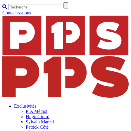
Contactez-nous
Exclusivités
P-A Méthot
Hugo Girard
Sylvain Marcel
Patrick Côté