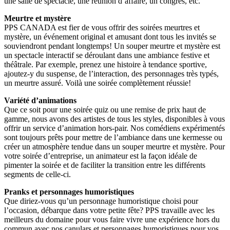
une salle de spectacle, une réunion d’affaire, un congrès, etc.
Meurtre et mystère
PPS CANADA est fier de vous offrir des soirées meurtres et
mystère, un événement original et amusant dont tous les invités se
souviendront pendant longtemps! Un souper meurtre et mystère est
un spectacle interactif se déroulant dans une ambiance festive et
théâtrale. Par exemple, prenez une histoire à tendance sportive,
ajoutez-y du suspense, de l’interaction, des personnages très typés,
un meurtre assuré. Voilà une soirée complètement réussie!
Variété d’animations
Que ce soit pour une soirée quiz ou une remise de prix haut de
gamme, nous avons des artistes de tous les styles, disponibles à vous
offrir un service d’animation hors-pair. Nos comédiens expérimentés
sont toujours prêts pour mettre de l’ambiance dans une kermesse ou
créer un atmosphère tendue dans un souper meurtre et mystère. Pour
votre soirée d’entreprise, un animateur est la façon idéale de
pimenter la soirée et de faciliter la transition entre les différents
segments de celle-ci.
Pranks et personnages humoristiques
Que diriez-vous qu’un personnage humoristique choisi pour
l’occasion, débarque dans votre petite fête? PPS travaille avec les
meilleurs du domaine pour vous faire vivre une expérience hors du
commun avec nos canulars et personnages humoristiques pour vos