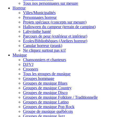
Tous nos personnages sur mesure
Horreur
Villes/Municipalités
Personnages horreur
Projets spéciaux (concepts sur mesure)
Halloween du campeur (terrain de camping)
Labyrinthe hanté
Parcours de peur (extérieur et intérieur)
Écoles/Bibliothèques (Ateliers horreur)
Canular horreur (prank)
Ne cliquez surtout pas ici!
Musique
Chansonniers et chanteurs
DJ/VJ
Crooners
Tous les groupes de musique
Groupes hommage
Groupes de musique Blues
Groupes de musique Country
Groupes de musique Disco
Groupes de musique Folklore / Traditionnelle
Groupes de musique Latino
Groupes de musique Pop Rock
Groupe de musique québécois
Groupes de musique Jazz