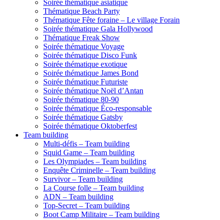
Soirée thématique asiatique
Thématique Beach Party
Thématique Fête foraine – Le village Forain
Soirée thématique Gala Hollywood
Thématique Freak Show
Soirée thématique Voyage
Soirée thématique Disco Funk
Soirée thématique exotique
Soirée thématique James Bond
Soirée thématique Futuriste
Soirée thématique Noël d’Antan
Soirée thématique 80-90
Soirée thématique Éco-responsable
Soirée thématique Gatsby
Soirée thématique Oktoberfest
Team building
Multi-défis – Team building
Squid Game – Team building
Les Olympiades – Team building
Enquête Criminelle – Team building
Survivor – Team building
La Course folle – Team building
ADN – Team building
Top-Secret – Team building
Boot Camp Militaire – Team building