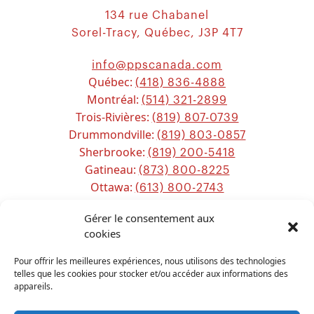
134 rue Chabanel
Sorel-Tracy, Québec, J3P 4T7
info@ppscanada.com
Québec:
(418) 836-4888
Montréal:
(514) 321-2899
Trois-Rivières:
(819) 807-0739
Drummondville:
(819) 803-0857
Sherbrooke:
(819) 200-5418
Gatineau:
(873) 800-8225
Ottawa:
(613) 800-2743
Chicoutimi:
(581) 221-0115
Gérer le consentement aux
cookies
Sitemap
Pour offrir les meilleures expériences, nous utilisons des technologies
telles que les cookies pour stocker et/ou accéder aux informations des
appareils.