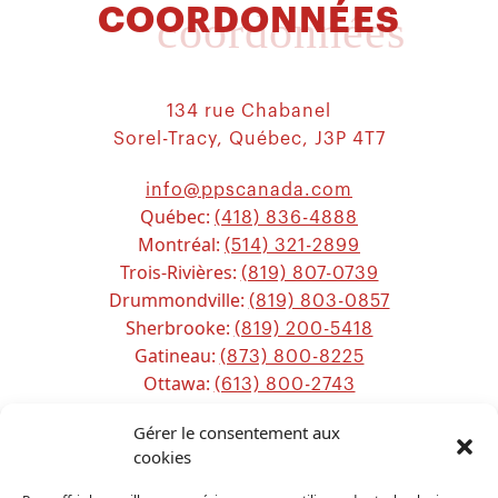
COORDONNÉES
coordonnées
134 rue Chabanel
Sorel-Tracy, Québec, J3P 4T7
info@ppscanada.com
Québec:
(418) 836-4888
Montréal:
(514) 321-2899
Trois-Rivières:
(819) 807-0739
Drummondville:
(819) 803-0857
Sherbrooke:
(819) 200-5418
Gatineau:
(873) 800-8225
Ottawa:
(613) 800-2743
Chicoutimi:
(581) 221-0115
Gérer le consentement aux
cookies
Sitemap