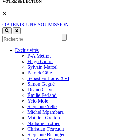
VOTRE SÉLECTION
✕
OBTENIR UNE SOUMISSION
Exclusivités
P-A Méthot
Hugo Girard
Sylvain Marcel
Patrick Côté
Sébastien Louis-XVI
Simon Gagné
Deano Clavet
Émilie Ferland
Yelo Molo
Stéphane Yelle
Michel Mpambara
Mathieu Gratton
Nathalie Trottier
Christian Tétreault
Stéphane Bélanger