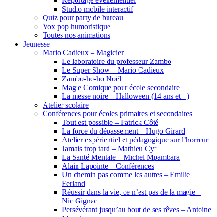
Reportage événementiel
Studio mobile interactif
Quiz pour party de bureau
Vox pop humoristique
Toutes nos animations
Jeunesse
Mario Cadieux – Magicien
Le laboratoire du professeur Zambo
Le Super Show – Mario Cadieux
Zambo-ho-ho Noël
Magie Comique pour école secondaire
La messe noire – Halloween (14 ans et +)
Atelier scolaire
Conférences pour écoles primaires et secondaires
Tout est possible – Patrick Côté
La force du dépassement – Hugo Girard
Atelier expérientiel et pédagogique sur l’horreur
Jamais trop tard – Mathieu Cyr
La Santé Mentale – Michel Mpambara
Alain Lapointe – Conférences
Un chemin pas comme les autres – Emilie
Ferland
Réussir dans la vie, ce n’est pas de la magie –
Nic Gignac
Persévérant jusqu’au bout de ses rêves – Antoine