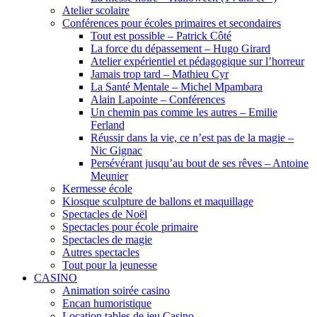
Atelier scolaire
Conférences pour écoles primaires et secondaires
Tout est possible – Patrick Côté
La force du dépassement – Hugo Girard
Atelier expérientiel et pédagogique sur l’horreur
Jamais trop tard – Mathieu Cyr
La Santé Mentale – Michel Mpambara
Alain Lapointe – Conférences
Un chemin pas comme les autres – Emilie
Ferland
Réussir dans la vie, ce n’est pas de la magie –
Nic Gignac
Persévérant jusqu’au bout de ses rêves – Antoine
Meunier
Kermesse école
Kiosque sculpture de ballons et maquillage
Spectacles de Noël
Spectacles pour école primaire
Spectacles de magie
Autres spectacles
Tout pour la jeunesse
CASINO
Animation soirée casino
Encan humoristique
Location tables de jeu Casino