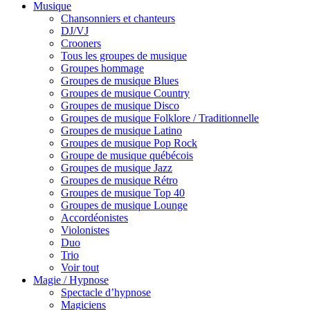
Musique
Chansonniers et chanteurs
DJ/VJ
Crooners
Tous les groupes de musique
Groupes hommage
Groupes de musique Blues
Groupes de musique Country
Groupes de musique Disco
Groupes de musique Folklore / Traditionnelle
Groupes de musique Latino
Groupes de musique Pop Rock
Groupe de musique québécois
Groupes de musique Jazz
Groupes de musique Rétro
Groupes de musique Top 40
Groupes de musique Lounge
Accordéonistes
Violonistes
Duo
Trio
Voir tout
Magie / Hypnose
Spectacle d’hypnose
Magiciens