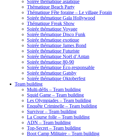
Soirée thématique asiatique
Thématique Beach Party
Thématique Fête foraine – Le village Forain
Soirée thématique Gala Hollywood
Thématique Freak Show
Soirée thématique Voyage
Soirée thématique Disco Funk
Soirée thématique exotique
Soirée thématique James Bond
Soirée thématique Futuriste
Soirée thématique Noël d’Antan
Soirée thématique 80-90
Soirée thématique Éco-responsable
Soirée thématique Gatsby
Soirée thématique Oktoberfest
Team building
Multi-défis – Team building
Squid Game – Team building
Les Olympiades – Team building
Enquête Criminelle – Team building
Survivor – Team building
La Course folle – Team building
ADN – Team building
Top-Secret – Team building
Boot Camp Militaire – Team building