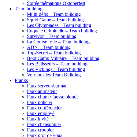
Soirée thématique Oktoberfest
Team building
Multi-défis – Team building
Squid Game – Team building
Les Olympiades – Team building
Enquête Criminelle – Team building
Survivor – Team building
La Course folle – Team building
ADN – Team building
Top-Secret – Team building
Boot Camp Militaire – Team building
Les Bâtisseurs – Team building
Les Vickings – Team building
Voir tous les Team Building
Pranks
Faux serveur/barman
Faux animateur
Faux chum / fausse blonde
Faux policier
Faux conférencier
Faux employé
Faux invité
Faux chansonnier
Faux croupier
Faux prof de yoga