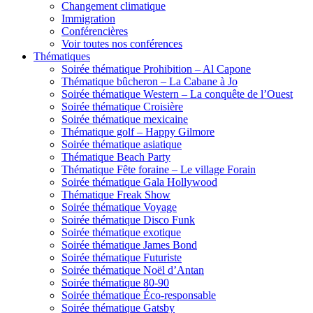
Changement climatique
Immigration
Conférencières
Voir toutes nos conférences
Thématiques
Soirée thématique Prohibition – Al Capone
Thématique bûcheron – La Cabane à Jo
Soirée thématique Western – La conquête de l’Ouest
Soirée thématique Croisière
Soirée thématique mexicaine
Thématique golf – Happy Gilmore
Soirée thématique asiatique
Thématique Beach Party
Thématique Fête foraine – Le village Forain
Soirée thématique Gala Hollywood
Thématique Freak Show
Soirée thématique Voyage
Soirée thématique Disco Funk
Soirée thématique exotique
Soirée thématique James Bond
Soirée thématique Futuriste
Soirée thématique Noël d’Antan
Soirée thématique 80-90
Soirée thématique Éco-responsable
Soirée thématique Gatsby