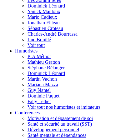
Les SomniFrères
Dominick Léonard
Yanick Mailloux
Mario Cadieux
Jonathan Filteau
Sébastien Croteau
Charles-André Bourrassa
Luc Bouillé
Voir tout
Humoristes
P-A Méthot
Mathieu Gratton
Stéphane Bélanger
Dominick Léonard
Martin Vachon
Mariana Mazza
Guy Nantel
Dominic Paquet
Billy Tellier
Voir tout nos humoristes et imitateurs
Conférences
Motivation et dépassement de soi
Santé et sécurité au travail (SST)
Développement personnel
Santé mentale et dépendances