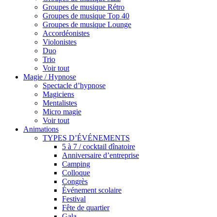
Groupes de musique Rétro
Groupes de musique Top 40
Groupes de musique Lounge
Accordéonistes
Violonistes
Duo
Trio
Voir tout
Magie / Hypnose
Spectacle d’hypnose
Magiciens
Mentalistes
Micro magie
Voir tout
Animations
TYPES D’ÉVÉNEMENTS
5 à 7 / cocktail dînatoire
Anniversaire d’entreprise
Camping
Colloque
Congrès
Événement scolaire
Festival
Fête de quartier
Gala