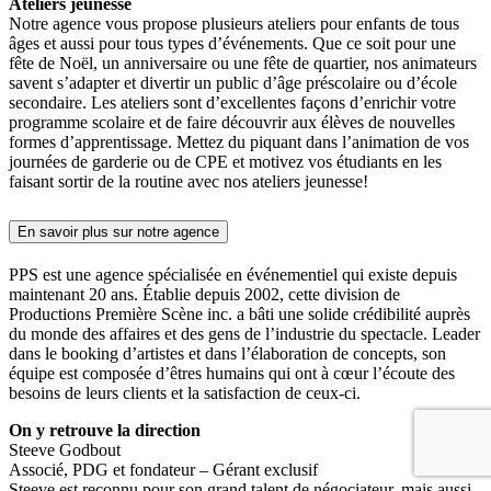
Ateliers jeunesse
Notre agence vous propose plusieurs ateliers pour enfants de tous
âges et aussi pour tous types d’événements. Que ce soit pour une
fête de Noël, un anniversaire ou une fête de quartier, nos animateurs
savent s’adapter et divertir un public d’âge préscolaire ou d’école
secondaire. Les ateliers sont d’excellentes façons d’enrichir votre
programme scolaire et de faire découvrir aux élèves de nouvelles
formes d’apprentissage. Mettez du piquant dans l’animation de vos
journées de garderie ou de CPE et motivez vos étudiants en les
faisant sortir de la routine avec nos ateliers jeunesse!
En savoir plus sur notre agence
PPS est une agence spécialisée en événementiel qui existe depuis
maintenant 20 ans. Établie depuis 2002, cette division de
Productions Première Scène inc. a bâti une solide crédibilité auprès
du monde des affaires et des gens de l’industrie du spectacle. Leader
dans le booking d’artistes et dans l’élaboration de concepts, son
équipe est composée d’êtres humains qui ont à cœur l’écoute des
besoins de leurs clients et la satisfaction de ceux-ci.
On y retrouve la direction
Steeve Godbout
Associé, PDG et fondateur – Gérant exclusif
Steeve est reconnu pour son grand talent de négociateur, mais aussi