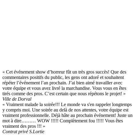
but étant de toujours innover et vous
surprendre avec des idées terrifiantes et des
scénarios de peurs modernes et intenses.
Pour nous, la peur réside dans une multitude
de facteurs invisibles, propre à chacun. Toucher
à votre âme, faire en sorte que votre
expérience dépasse vos attentes, là est le but
recherché par notre équipe!
« Cet événement show d’horreur fût un très gros succès! Que des
commentaires positifs du public, les gens ont adoré et souhaitent
répéter l’événement l’an prochain. J’ai bien aimé travailler avec
votre équipe et vous avez livré la marchandise. Vous vous en êtes
tirés comme des pros. C’est certain que nous répétons le projet! »
Ville de Dorval
« Vraiment malade la soirée!!! Le monde va s'en rappeler longtemps
y compris moi. Une soirée au delà de nos attentes, votre équipe est
vraiment professionnelle. Déjà hâte au prochain événement! Juste un
mot à dire……… WOW !!!!! Complètement fou !!!!! Vous êtes
vraiment des pros !!! »
Contrat privé S.Lortie