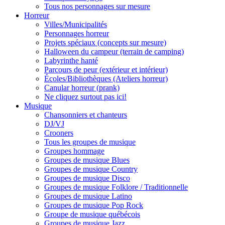
Tous nos personnages sur mesure
Horreur
Villes/Municipalités
Personnages horreur
Projets spéciaux (concepts sur mesure)
Halloween du campeur (terrain de camping)
Labyrinthe hanté
Parcours de peur (extérieur et intérieur)
Écoles/Bibliothèques (Ateliers horreur)
Canular horreur (prank)
Ne cliquez surtout pas ici!
Musique
Chansonniers et chanteurs
DJ/VJ
Crooners
Tous les groupes de musique
Groupes hommage
Groupes de musique Blues
Groupes de musique Country
Groupes de musique Disco
Groupes de musique Folklore / Traditionnelle
Groupes de musique Latino
Groupes de musique Pop Rock
Groupe de musique québécois
Groupes de musique Jazz