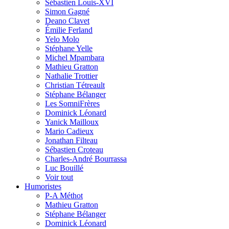
Sébastien Louis-XVI
Simon Gagné
Deano Clavet
Émilie Ferland
Yelo Molo
Stéphane Yelle
Michel Mpambara
Mathieu Gratton
Nathalie Trottier
Christian Tétreault
Stéphane Bélanger
Les SomniFrères
Dominick Léonard
Yanick Mailloux
Mario Cadieux
Jonathan Filteau
Sébastien Croteau
Charles-André Bourrassa
Luc Bouillé
Voir tout
Humoristes
P-A Méthot
Mathieu Gratton
Stéphane Bélanger
Dominick Léonard