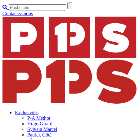
Contactez-nous
Exclusivités
P-A Méthot
Hugo Girard
Sylvain Marcel
Patrick Côté