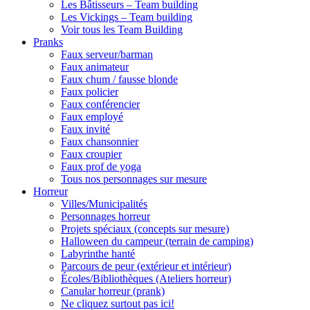
Les Bâtisseurs – Team building
Les Vickings – Team building
Voir tous les Team Building
Pranks
Faux serveur/barman
Faux animateur
Faux chum / fausse blonde
Faux policier
Faux conférencier
Faux employé
Faux invité
Faux chansonnier
Faux croupier
Faux prof de yoga
Tous nos personnages sur mesure
Horreur
Villes/Municipalités
Personnages horreur
Projets spéciaux (concepts sur mesure)
Halloween du campeur (terrain de camping)
Labyrinthe hanté
Parcours de peur (extérieur et intérieur)
Écoles/Bibliothèques (Ateliers horreur)
Canular horreur (prank)
Ne cliquez surtout pas ici!