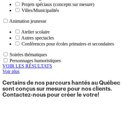
Projets spéciaux (concepts sur mesure)
Villes/Municipalités
Animation jeunesse
Atelier scolaire
Autres spectacles
Conférences pour écoles primaires et secondaires
Soirées thématiques
Personnages humoristiques
VOIR LES RÉSULTATS
Voir plus
Certains de nos parcours hantés au Québec
sont conçus sur mesure pour nos clients.
Contactez-nous pour créer le votre!
Nous offrons différents
projets,
parcours hanté
extérieur, maison hantée, thématique et autre
pour nos clients
, que l’événement soit
corporatif, privé ou pour une municipalité. Le