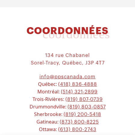
COORDONNÉES
coordonnées
134 rue Chabanel
Sorel-Tracy, Québec, J3P 4T7
info@ppscanada.com
Québec:
(418) 836-4888
Montréal:
(514) 321-2899
Trois-Rivières:
(819) 807-0739
Drummondville:
(819) 803-0857
Sherbrooke:
(819) 200-5418
Gatineau:
(873) 800-8225
Ottawa:
(613) 800-2743