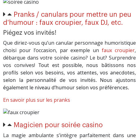
Pranks / canulars pour mettre un peu
d'humour : faux croupier, faux DJ, etc.
Piégez vos invités!
Que diriez-vous qu’un canular personnage humoristique
choisi pour l’occasion, par exemple un
faux croupier
,
débarque dans votre soirée casino? Le but? Surprendre
vos convives!
Tout est possible, nous bâtissons nos
profils selon vos besoins, vos attentes, vos anecdotes,
selon la personnalité de vos invités. Nous ajustons
également le niveau d’humour selon vos préférences.
En savoir plus sur les pranks
Magicien pour soirée casino
La magie ambulante s’intègre parfaitement dans une