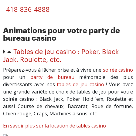
418-836-4888
Animations pour votre party de
bureau casino
Tables de jeu casino : Poker, Black
Jack, Roulette, etc.
Préparez-vous à lâcher prise et à vivre une
soirée casino
pour un
party de bureau
mémorable des plus
divertissants avec nos
tables de jeu casino
! Vous avez
une grande variété de choix de tables de jeu pour votre
soirée casino : Black Jack, Poker Hold ’em, Roulette et
aussi Course de chevaux, Baccarat, Roue de fortune,
Chien rouge, Craps, Machines à sous, etc.
En savoir plus sur la location de tables casino