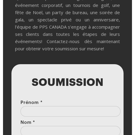
événement corporatif, un tournois de golf, une
fête de Noël, un party de bureau, une soirée de
gala, un spectacle privé ou un anniversaire,
l’équipe de PPS CANADA s’engage à accompagner
ses clients dans toutes les étapes de leurs
événements! Contactez-nous dès maintenant
pour obtenir votre soumission sur mesure!
SOUMISSION
Prénom
*
Nom
*