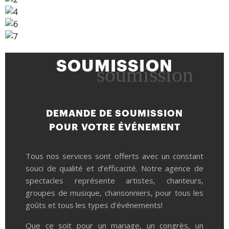
SOUMISSION
soumission
DEMANDE DE SOUMISSION
POUR VOTRE ÉVÉNEMENT
Tous nos services sont offerts avec un constant
souci de qualité et d’efficacité. Notre agence de
spectacles représente artistes, chanteurs,
groupes de musique, chansonniers, pour tous les
goûts et tous les types d’événements!
Que ce soit pour un mariage, un congrès, un