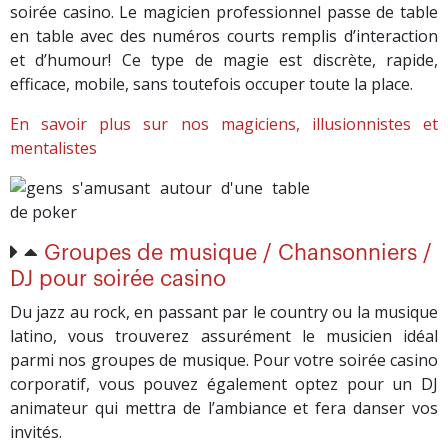
soirée casino. Le magicien professionnel passe de table
en table avec des numéros courts remplis d’interaction
et d’humour! Ce type de magie est discrète, rapide,
efficace, mobile, sans toutefois occuper toute la place.
En savoir plus sur nos magiciens, illusionnistes et
mentalistes
Groupes de musique / Chansonniers /
DJ pour soirée casino
Du jazz au rock, en passant par le country ou la musique
latino, vous trouverez assurément le musicien idéal
parmi nos groupes de musique. Pour votre soirée casino
corporatif, vous pouvez également optez pour un DJ
animateur qui mettra de l’ambiance et fera danser vos
invités.