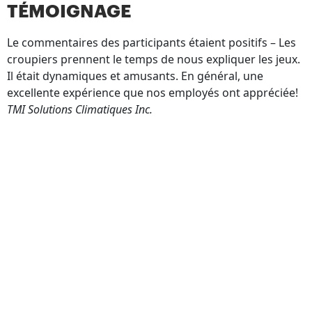
TÉMOIGNAGE
Le commentaires des participants étaient positifs – Les
croupiers prennent le temps de nous expliquer les jeux.
Il était dynamiques et amusants. En général, une
excellente expérience que nos employés ont appréciée!
TMI Solutions Climatiques Inc.