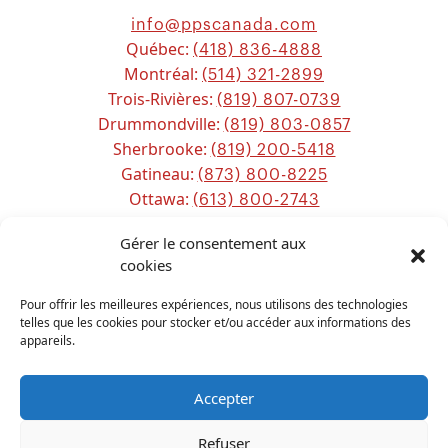
info@ppscanada.com
Québec:
(418) 836-4888
Montréal:
(514) 321-2899
Trois-Rivières:
(819) 807-0739
Drummondville:
(819) 803-0857
Sherbrooke:
(819) 200-5418
Gatineau:
(873) 800-8225
Ottawa:
(613) 800-2743
Chicoutimi:
(581) 221-0115
Gérer le consentement aux
cookies
Sitemap
Pour offrir les meilleures expériences, nous utilisons des technologies
telles que les cookies pour stocker et/ou accéder aux informations des
appareils.
Accepter
Refuser
TOUS DROITS RÉSERVÉS
PPS CANADA
2026