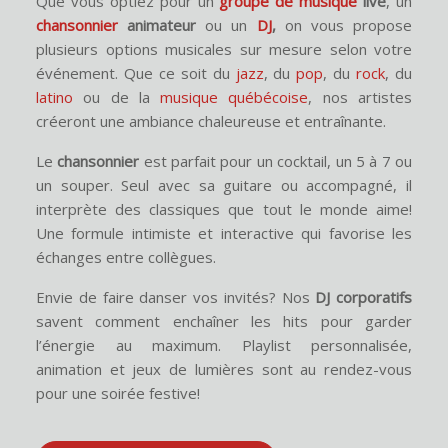
Que vous optiez pour un
groupe de musique
live
, un
chansonnier
animateur
ou un
DJ
,
on vous propose
plusieurs options musicales sur mesure selon votre
événement. Que ce soit du
jazz
, du
pop
, du
rock
, du
latino
ou de la
musique québécoise
, nos artistes
créeront une ambiance chaleureuse et entraînante.
Le
chansonnier
est parfait pour un cocktail, un 5 à 7 ou
un souper. Seul avec sa guitare ou accompagné, il
interprète des classiques que tout le monde aime!
Une formule intimiste et interactive qui favorise les
échanges entre collègues.
Envie de faire danser vos invités? Nos
DJ corporatifs
savent comment enchaîner les hits pour garder
l’énergie au maximum. Playlist personnalisée,
animation et jeux de lumières sont au rendez-vous
pour une soirée festive!