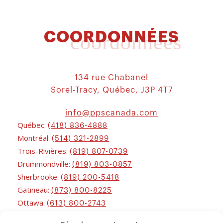
COORDONNÉES
coordonnées
134 rue Chabanel
Sorel-Tracy, Québec, J3P 4T7
info@ppscanada.com
Québec:
(418) 836-4888
Montréal:
(514) 321-2899
Trois-Rivières:
(819) 807-0739
Drummondville:
(819) 803-0857
Sherbrooke:
(819) 200-5418
Gatineau:
(873) 800-8225
Ottawa:
(613) 800-2743
Chicoutimi:
(581) 221-0115