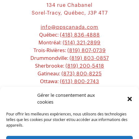
134 rue Chabanel
Sorel-Tracy, Québec, J3P 4T7
info@ppscanada.com
Québec:
(418) 836-4888
Montréal:
(514) 321-2899
Trois-Rivières:
(819) 807-0739
Drummondville:
(819) 803-0857
Sherbrooke:
(819) 200-5418
Gatineau:
(873) 800-8225
Ottawa:
(613) 800-2743
Chicoutimi:
(581) 221-0115
Gérer le consentement aux
cookies
Sitemap
Pour offrir les meilleures expériences, nous utilisons des technologies
telles que les cookies pour stocker et/ou accéder aux informations des
appareils.