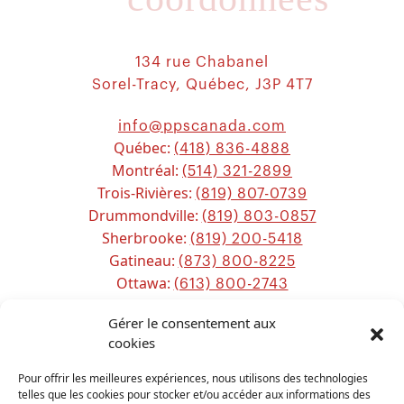
134 rue Chabanel
Sorel-Tracy, Québec, J3P 4T7
info@ppscanada.com
Québec:
(418) 836-4888
Montréal:
(514) 321-2899
Trois-Rivières:
(819) 807-0739
Drummondville:
(819) 803-0857
Sherbrooke:
(819) 200-5418
Gatineau:
(873) 800-8225
Ottawa:
(613) 800-2743
Chicoutimi:
(581) 221-0115
Gérer le consentement aux
cookies
Sitemap
Pour offrir les meilleures expériences, nous utilisons des technologies
telles que les cookies pour stocker et/ou accéder aux informations des