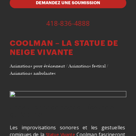
DEMANDEZ UNE SOUMISSION
418-836-4888
COOLMAN – LA STATUE DE
NEIGE VIVANTE
Animations pour événement / Animations festival /
Animations ambulantes
Une sculpture de neige qui fascine et
qui fait rire!
Les improvisations sonores et les gestuelles
comiques de la
Coolman fascineront
Statue Vivante