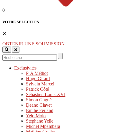
0
VOTRE SÉLECTION
✕
OBTENIR UNE SOUMISSION
Exclusivités
P-A Méthot
Hugo Girard
Sylvain Marcel
Patrick Côté
Sébastien Louis-XVI
Simon Gagné
Deano Clavet
Émilie Ferland
Yelo Molo
Stéphane Yelle
Michel Mpambara
Mathieu Gratton