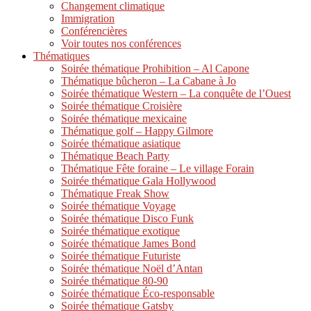
Changement climatique
Immigration
Conférencières
Voir toutes nos conférences
Thématiques
Soirée thématique Prohibition – Al Capone
Thématique bûcheron – La Cabane à Jo
Soirée thématique Western – La conquête de l’Ouest
Soirée thématique Croisière
Soirée thématique mexicaine
Thématique golf – Happy Gilmore
Soirée thématique asiatique
Thématique Beach Party
Thématique Fête foraine – Le village Forain
Soirée thématique Gala Hollywood
Thématique Freak Show
Soirée thématique Voyage
Soirée thématique Disco Funk
Soirée thématique exotique
Soirée thématique James Bond
Soirée thématique Futuriste
Soirée thématique Noël d’Antan
Soirée thématique 80-90
Soirée thématique Éco-responsable
Soirée thématique Gatsby