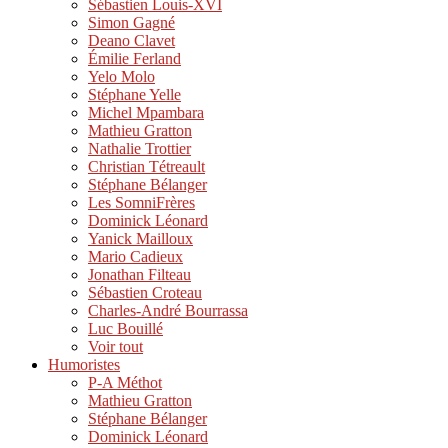
Sébastien Louis-XVI
Simon Gagné
Deano Clavet
Émilie Ferland
Yelo Molo
Stéphane Yelle
Michel Mpambara
Mathieu Gratton
Nathalie Trottier
Christian Tétreault
Stéphane Bélanger
Les SomniFrères
Dominick Léonard
Yanick Mailloux
Mario Cadieux
Jonathan Filteau
Sébastien Croteau
Charles-André Bourrassa
Luc Bouillé
Voir tout
Humoristes
P-A Méthot
Mathieu Gratton
Stéphane Bélanger
Dominick Léonard