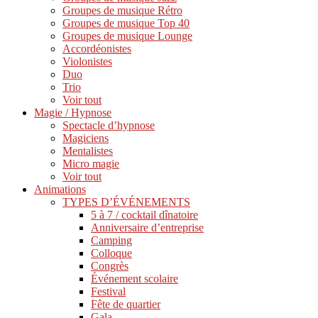
Groupes de musique Rétro
Groupes de musique Top 40
Groupes de musique Lounge
Accordéonistes
Violonistes
Duo
Trio
Voir tout
Magie / Hypnose
Spectacle d’hypnose
Magiciens
Mentalistes
Micro magie
Voir tout
Animations
TYPES D’ÉVÉNEMENTS
5 à 7 / cocktail dînatoire
Anniversaire d’entreprise
Camping
Colloque
Congrès
Événement scolaire
Festival
Fête de quartier
Gala