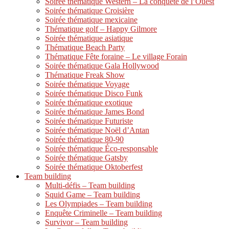
Soirée thématique Western – La conquête de l’Ouest
Soirée thématique Croisière
Soirée thématique mexicaine
Thématique golf – Happy Gilmore
Soirée thématique asiatique
Thématique Beach Party
Thématique Fête foraine – Le village Forain
Soirée thématique Gala Hollywood
Thématique Freak Show
Soirée thématique Voyage
Soirée thématique Disco Funk
Soirée thématique exotique
Soirée thématique James Bond
Soirée thématique Futuriste
Soirée thématique Noël d’Antan
Soirée thématique 80-90
Soirée thématique Éco-responsable
Soirée thématique Gatsby
Soirée thématique Oktoberfest
Team building
Multi-défis – Team building
Squid Game – Team building
Les Olympiades – Team building
Enquête Criminelle – Team building
Survivor – Team building