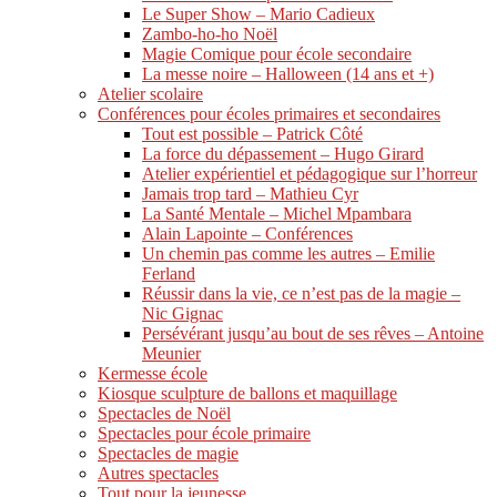
Le Super Show – Mario Cadieux
Zambo-ho-ho Noël
Magie Comique pour école secondaire
La messe noire – Halloween (14 ans et +)
Atelier scolaire
Conférences pour écoles primaires et secondaires
Tout est possible – Patrick Côté
La force du dépassement – Hugo Girard
Atelier expérientiel et pédagogique sur l’horreur
Jamais trop tard – Mathieu Cyr
La Santé Mentale – Michel Mpambara
Alain Lapointe – Conférences
Un chemin pas comme les autres – Emilie
Ferland
Réussir dans la vie, ce n’est pas de la magie –
Nic Gignac
Persévérant jusqu’au bout de ses rêves – Antoine
Meunier
Kermesse école
Kiosque sculpture de ballons et maquillage
Spectacles de Noël
Spectacles pour école primaire
Spectacles de magie
Autres spectacles
Tout pour la jeunesse