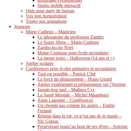
Reportage événementiel
Studio mobile interactif
Quiz pour party de bureau
Vox pop humoristique
Toutes nos animations
Jeunesse
Mario Cadieux – Magicien
Le laboratoire du professeur Zambo
Le Super Show – Mario Cadieux
Zambo-ho-ho Noël
Magie Comique pour école secondaire
La messe noire – Halloween (14 ans et +)
Atelier scolaire
Conférences pour écoles primaires et secondaires
Tout est possible – Patrick Côté
La force du dépassement – Hugo Girard
Atelier expérientiel et pédagogique sur l’horreur
Jamais trop tard – Mathieu Cyr
La Santé Mentale – Michel Mpambara
Alain Lapointe – Conférences
Un chemin pas comme les autres – Emilie
Ferland
Réussir dans la vie, ce n’est pas de la magie –
Nic Gignac
Persévérant jusqu’au bout de ses rêves – Antoine