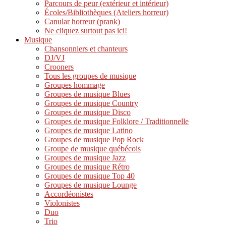
Parcours de peur (extérieur et intérieur)
Écoles/Bibliothèques (Ateliers horreur)
Canular horreur (prank)
Ne cliquez surtout pas ici!
Musique
Chansonniers et chanteurs
DJ/VJ
Crooners
Tous les groupes de musique
Groupes hommage
Groupes de musique Blues
Groupes de musique Country
Groupes de musique Disco
Groupes de musique Folklore / Traditionnelle
Groupes de musique Latino
Groupes de musique Pop Rock
Groupe de musique québécois
Groupes de musique Jazz
Groupes de musique Rétro
Groupes de musique Top 40
Groupes de musique Lounge
Accordéonistes
Violonistes
Duo
Trio