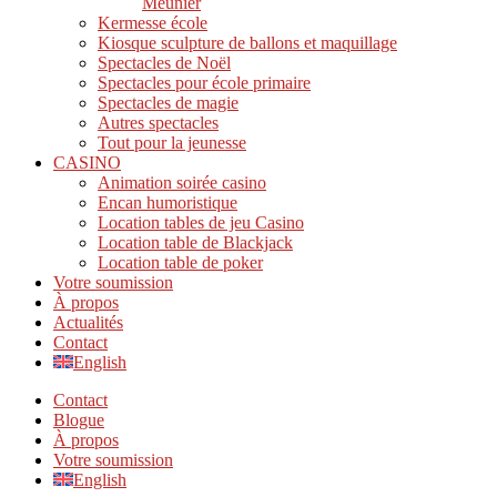
Meunier
Kermesse école
Kiosque sculpture de ballons et maquillage
Spectacles de Noël
Spectacles pour école primaire
Spectacles de magie
Autres spectacles
Tout pour la jeunesse
CASINO
Animation soirée casino
Encan humoristique
Location tables de jeu Casino
Location table de Blackjack
Location table de poker
Votre soumission
À propos
Actualités
Contact
English
Contact
Blogue
À propos
Votre soumission
English