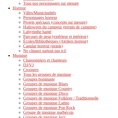
Tous nos personnages sur mesure
Horreur
Villes/Municipalités
Personnages horreur
Projets spéciaux (concepts sur mesure)
Halloween du campeur (terrain de camping)
Labyrinthe hanté
Parcours de peur (extérieur et intérieur)
Écoles/Bibliothèques (Ateliers horreur)
Canular horreur (prank)
Ne cliquez surtout pas ici!
Musique
Chansonniers et chanteurs
DJ/VJ
Crooners
Tous les groupes de musique
Groupes hommage
Groupes de musique Blues
Groupes de musique Country
Groupes de musique Disco
Groupes de musique Folklore / Traditionnelle
Groupes de musique Latino
Groupes de musique Pop Rock
Groupe de musique québécois
Groupes de musique Jazz