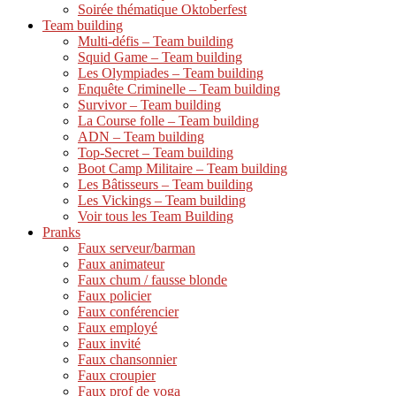
Soirée thématique Oktoberfest
Team building
Multi-défis – Team building
Squid Game – Team building
Les Olympiades – Team building
Enquête Criminelle – Team building
Survivor – Team building
La Course folle – Team building
ADN – Team building
Top-Secret – Team building
Boot Camp Militaire – Team building
Les Bâtisseurs – Team building
Les Vickings – Team building
Voir tous les Team Building
Pranks
Faux serveur/barman
Faux animateur
Faux chum / fausse blonde
Faux policier
Faux conférencier
Faux employé
Faux invité
Faux chansonnier
Faux croupier
Faux prof de yoga