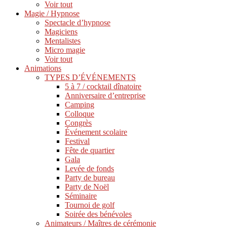
Voir tout
Magie / Hypnose
Spectacle d’hypnose
Magiciens
Mentalistes
Micro magie
Voir tout
Animations
TYPES D’ÉVÉNEMENTS
5 à 7 / cocktail dînatoire
Anniversaire d’entreprise
Camping
Colloque
Congrès
Événement scolaire
Festival
Fête de quartier
Gala
Levée de fonds
Party de bureau
Party de Noël
Séminaire
Tournoi de golf
Soirée des bénévoles
Animateurs / Maîtres de cérémonie