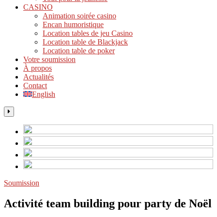
CASINO
Animation soirée casino
Encan humoristique
Location tables de jeu Casino
Location table de Blackjack
Location table de poker
Votre soumission
À propos
Actualités
Contact
English
Soumission
Activité team building pour party de Noël