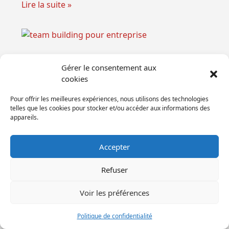
Lire la suite »
Gérer le consentement aux
cookies
Pour offrir les meilleures expériences, nous utilisons des technologies
telles que les cookies pour stocker et/ou accéder aux informations des
appareils.
Team building en entreprise : guide
Accepter
pour renforcer votre équipe
Lire la suite »
Refuser
Voir les préférences
TÉMOIGNAGES SUR
Politique de confidentialité
NOS TEAM